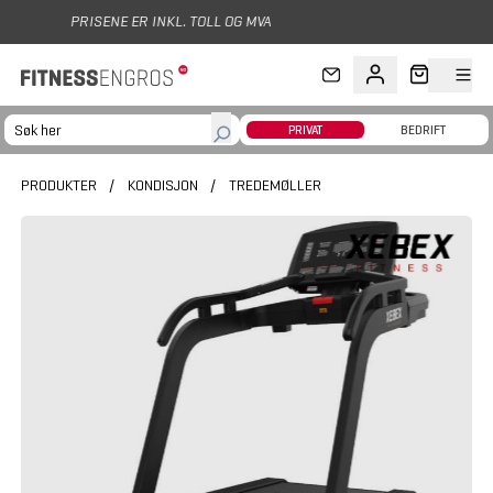
Hopp til hovedinnhold
L. TOLL OG MVA
PRIVAT
BEDRIFT
PRODUKTER
/
KONDISJON
/
TREDEMØLLER