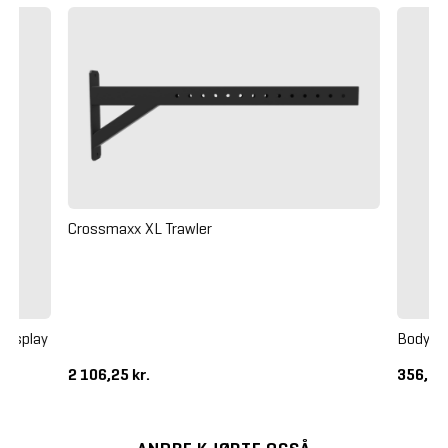
Crossmaxx XL Trawler
Display
Body Bi
2 106,25 kr.
356,25