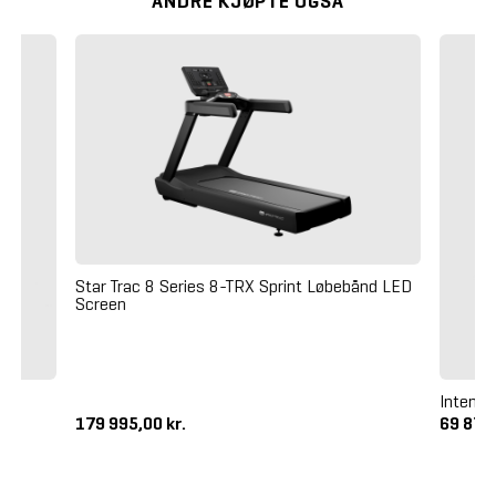
ANDRE KJØPTE OGSÅ
Star Trac 8 Series 8-TRX Sprint Løbebånd LED
Screen
Intenza
179 995,00 kr.
69 875,