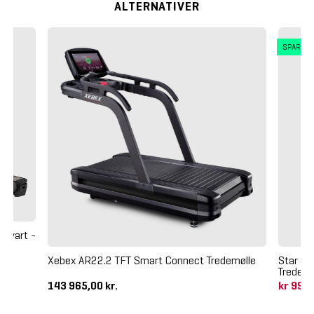
ALTERNATIVER
SPAR 4
svart -
Xebex AR22.2 TFT Smart Connect Tredemølle
Star Tr
Tredemø
143 965,00 kr.
kr 99 