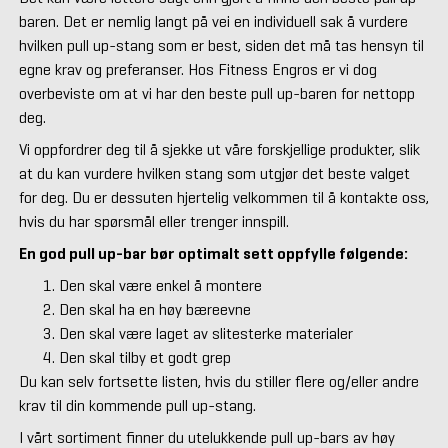
baren. Det er nemlig langt på vei en individuell sak å vurdere
hvilken pull up-stang som er best, siden det må tas hensyn til
egne krav og preferanser. Hos Fitness Engros er vi dog
overbeviste om at vi har den beste pull up-baren for nettopp
deg.
Vi oppfordrer deg til å sjekke ut våre forskjellige produkter, slik
at du kan vurdere hvilken stang som utgjør det beste valget
for deg. Du er dessuten hjertelig velkommen til å kontakte oss,
hvis du har spørsmål eller trenger innspill.
En god pull up-bar bør optimalt sett oppfylle følgende:
Den skal være enkel å montere
Den skal ha en høy bæreevne
Den skal være laget av slitesterke materialer
Den skal tilby et godt grep
Du kan selv fortsette listen, hvis du stiller flere og/eller andre
krav til din kommende pull up-stang.
I vårt sortiment finner du utelukkende pull up-bars av høy