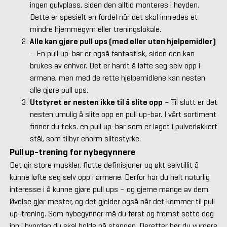
ingen gulvplass, siden den alltid monteres i høyden.
Dette er spesielt en fordel når det skal innredes et
mindre hjemmegym eller treningslokale.
Alle kan gjøre pull ups (med eller uten hjelpemidler)
– En pull up-bar er også fantastisk, siden den kan
brukes av enhver. Det er hardt å løfte seg selv opp i
armene, men med de rette hjelpemidlene kan nesten
alle gjøre pull ups.
Utstyret er nesten ikke til å slite opp
– Til slutt er det
nesten umulig å slite opp en pull up-bar. I vårt sortiment
finner du f.eks. en pull up-bar som er laget i pulverlakkert
stål, som tilbyr enorm slitestyrke.
Pull up-trening for nybegynnere
Det gir store muskler, flotte definisjoner og økt selvtillit å
kunne løfte seg selv opp i armene. Derfor har du helt naturlig
interesse i å kunne gjøre pull ups – og gjerne mange av dem.
Øvelse gjør mester, og det gjelder også når det kommer til pull
up-trening. Som nybegynner må du først og fremst sette deg
inn i hvordan du skal holde på stangen. Deretter bør du vurdere