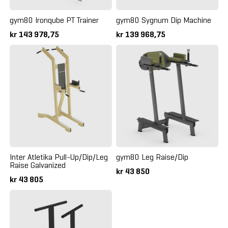
gym80 Ironqube PT Trainer
gym80 Sygnum Dip Machine
kr 143 978,75
kr 139 968,75
Inter Atletika Pull-Up/Dip/Leg
gym80 Leg Raise/Dip
Raise Galvanized
kr 43 850
kr 43 805