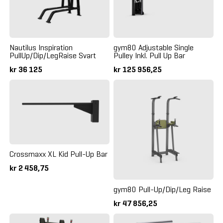
Nautilus Inspiration
gym80 Adjustable Single
PullUp/Dip/LegRaise Svart
Pulley Inkl. Pull Up Bar
kr 36 125
kr 125 956,25
Crossmaxx XL Kid Pull-Up Bar
kr 2 458,75
gym80 Pull-Up/Dip/Leg Raise
kr 47 856,25