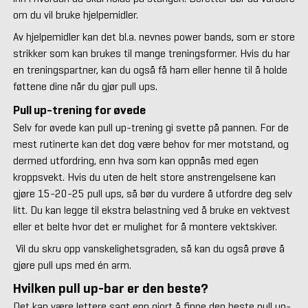
om du vil bruke hjelpemidler.
Av hjelpemidler kan det bl.a. nevnes power bands, som er store
strikker som kan brukes til mange treningsformer. Hvis du har
en treningspartner, kan du også få ham eller henne til å holde
føttene dine når du gjør pull ups.
Pull up-trening for øvede
Selv for øvede kan pull up-trening gi svette på pannen. For de
mest rutinerte kan det dog være behov for mer motstand, og
dermed utfordring, enn hva som kan oppnås med egen
kroppsvekt. Hvis du uten de helt store anstrengelsene kan
gjøre 15-20-25 pull ups, så bør du vurdere å utfordre deg selv
litt. Du kan legge til ekstra belastning ved å bruke en vektvest
eller et belte hvor det er mulighet for å montere vektskiver.
Vil du skru opp vanskelighetsgraden, så kan du også prøve å
gjøre pull ups med én arm.
Hvilken pull up-bar er den beste?
Det kan være lettere sagt enn gjort å finne den beste pull up-