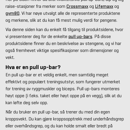
raise-stasjoner fra merker som
Crossmaxx
og
Lifemaxx
og
gym80
.
Vi har nøye utvalgt alle de representerte produktene
og merkene, slik at du kan få mest mulig verdi for pengene.
Via denne siden kan du enkelt få tilgang til produktsidene, hvor
vi presenterer deg for de enkelte
pull up-bars
. På disse
produktsidene finner du en beskrivelse av stengene, og vi har
også fremhevet viktige spesifikasjoner som dimensjoner og
vekt.
Hva er en pull up-bar?
En pull up-bar er et veldig enkelt, men samtidig meget
effektivt og populært treningsutstyr, som fungerer utmerket
for trening av ryggmuskler og biceps. Pull up-bars monteres
høyt oppe (i f.eks. taket eller høyt oppe på en vegg), slik at du
kan løfte deg selv opp.
Når du bruker en pull up-bar, så trener du med din egen
kroppsvekt. Du kan gjøre kroppsopptrekk med underhåndsgrep
eller overhåndsgrep, og du kan holde smalt eller bredt på