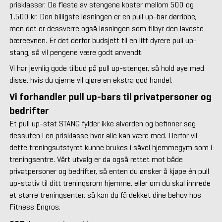
prisklasser. De fleste av stengene koster mellom 500 og
1.500 kr. Den billigste løsningen er en pull up-bar dørribbe,
men det er dessverre også løsningen som tilbyr den laveste
bæreevnen. Er det derfor budsjett til en litt dyrere pull up-
stang, så vil pengene være godt anvendt.
Vi har jevnlig gode tilbud på pull up-stenger, så hold øye med
disse, hvis du gjerne vil gjøre en ekstra god handel.
Vi forhandler pull up-bars til privatpersoner og
bedrifter
Et pull up-stat STANG fylder ikke alverden og befinner seg
dessuten i en prisklasse hvor alle kan være med. Derfor vil
dette treningsutstyret kunne brukes i såvel hjemmegym som i
treningsentre. Vårt utvalg er da også rettet mot både
privatpersoner og bedrifter, så enten du ønsker å kjøpe én pull
up-stativ til ditt treningsrom hjemme, eller om du skal innrede
et større treningsenter, så kan du få dekket dine behov hos
Fitness Engros.