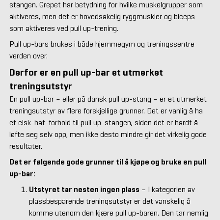
stangen. Grepet har betydning for hvilke muskelgrupper som
aktiveres, men det er hovedsakelig ryggmuskler og biceps
som aktiveres ved pull up-trening.
Pull up-bars brukes i både hjemmegym og treningssentre
verden over.
Derfor er en pull up-bar et utmerket
treningsutstyr
En pull up-bar – eller på dansk pull up-stang – er et utmerket
treningsutstyr av flere forskjellige grunner. Det er vanlig å ha
et elsk-hat-forhold til pull up-stangen, siden det er hardt å
løfte seg selv opp, men ikke desto mindre gir det virkelig gode
resultater.
Det er følgende gode grunner til å kjøpe og bruke en pull
up-bar:
Utstyret tar nesten ingen plass
– I kategorien av
plassbesparende treningsutstyr er det vanskelig å
komme utenom den kjære pull up-baren. Den tar nemlig