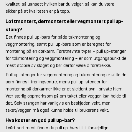
kvalitet, så uansett hvilken bar du velger, så kan du være
sikker på at kvaliteten er på topp.
Loftmontert, dørmontert eller vegmontert pull up-
stang?
Det finnes pull up-bars for både takmontering og
veggmontering, samt pull up-bars som er beregnet for
montering på en dørkarm. Førstnevnte typer – pull up-stenger
for takmontering og veggmontering – er som utgangspunkt de
mest stabile av slaget og bør derfor være å foretrekke.
Pull up-stenger for veggmontering og takmontering er alltid de
som finnes i treningsentre, mens pull up-stenger for
montering på dørkarmer ikke er et sjeldent syn i private hjem.
Vær særlig oppmerksom på om taket eller veggen kan holde til
det. Selv stangen har vanligvis en beskjeden vekt, men
taket/veggen må også kunne holde til brukerens vekt.
Hva koster en god pull up-bar?
I vårt sortiment finner du pull up-bars i litt forskjellige