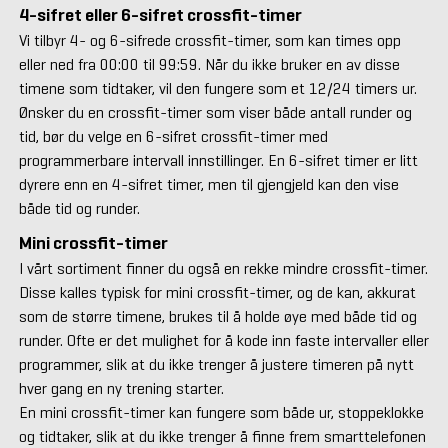
4-sifret eller 6-sifret crossfit-timer
Vi tilbyr 4- og 6-sifrede crossfit-timer, som kan times opp
eller ned fra 00:00 til 99:59. Når du ikke bruker en av disse
timene som tidtaker, vil den fungere som et 12/24 timers ur.
Ønsker du en crossfit-timer som viser både antall runder og
tid, bør du velge en 6-sifret crossfit-timer med
programmerbare intervall innstillinger. En 6-sifret timer er litt
dyrere enn en 4-sifret timer, men til gjengjeld kan den vise
både tid og runder.
Mini crossfit-timer
I vårt sortiment finner du også en rekke mindre crossfit-timer.
Disse kalles typisk for mini crossfit-timer, og de kan, akkurat
som de større timene, brukes til å holde øye med både tid og
runder. Ofte er det mulighet for å kode inn faste intervaller eller
programmer, slik at du ikke trenger å justere timeren på nytt
hver gang en ny trening starter.
En mini crossfit-timer kan fungere som både ur, stoppeklokke
og tidtaker, slik at du ikke trenger å finne frem smarttelefonen