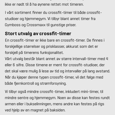
ikke er nødt til å ha øynene rettet mot timeren.
I vårt sortiment finner du crossfit-timer til både crossfit-
studioer og hjemmegym. Vi tilbyr blant annet timer fra
Gymboss og Crossmaxx til gunstige priser.
Stort utvalg av crossfit-timer
En crossfit-timer er ikke bare en crossfit-timer. De finnes i
forskjellige størrelser og prisklasser, akkurat som det er
forskjell på timerens funksjonalitet.
Vårt utvalg består blant annet av større intervall-timer med 4
eller 6 sifre. Disse timene er ment for crossfit-studioer, der
det skal være mulig å lese av tid og intervaller på lang avstand.
Når du kjøper denne typen crossfit-timer, vil det følge med
både fjernkontroll og strømforsyning.
Vi tilbyr også mindre crossfit-timer, inkludert mini-timer, til
mindre sentre og hjemmegym. Noen av disse kan festes rundt
armen eller i bukselinningen, mens andre kan festes på rigs
ved hjelp av en magnet på baksiden.