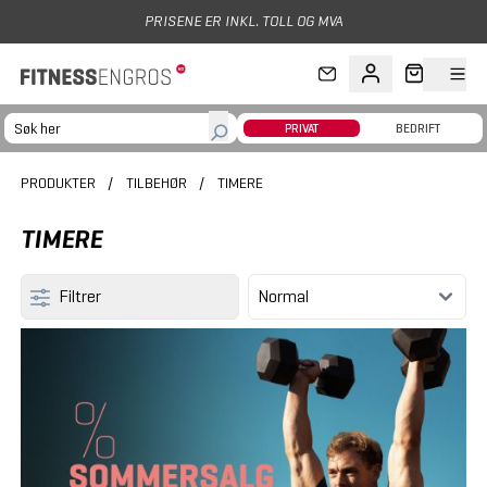
Hopp til hovedinnhold
PRISENE ER INKL. TOLL OG MVA
PRIVAT
BEDRIFT
PRODUKTER
/
TILBEHØR
/
TIMERE
TIMERE
Filtrer