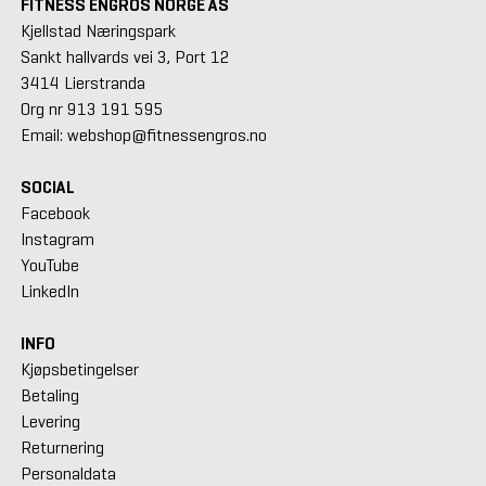
FITNESS ENGROS NORGE AS
Kjellstad Næringspark
Sankt hallvards vei 3, Port 12
3414 Lierstranda
Org nr 913 191 595
Email: webshop@fitnessengros.no
SOCIAL
Facebook
Instagram
YouTube
LinkedIn
INFO
Kjøpsbetingelser
Betaling
Levering
Returnering
Personaldata