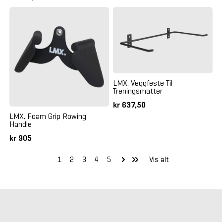
LMX. Veggfeste Til
Treningsmatter
kr 637,50
LMX. Foam Grip Rowing
Handle
kr 905
1
2
3
4
5
Vis alt