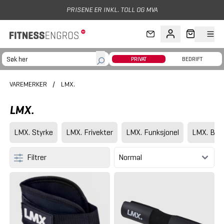
Hopp til hovedinnhold
PRIVAT
BEDRIFT
VAREMERKER
/
LMX.
LMX.
LMX. Styrke
LMX. Frivekter
LMX. Funksjonel
LMX. Bod
Filtrer