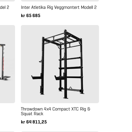
del 2
Inter Atletika Rig Veggmontert Modell 2
kr 65 685
Throwdown 4x4 Compact XTC Rig &
Squat Rack
kr 64 811,25