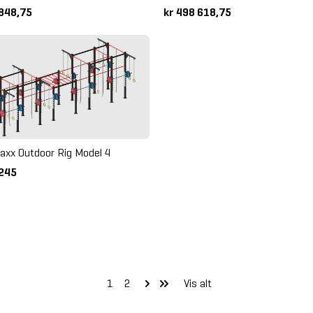
 848,75
kr 498 618,75
xx Outdoor Rig Model 4
 245
1
2
Vis alt