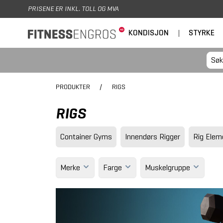
Hopp til hovedinnhold
PRISENE ER INKL. TOLL OG MVA
KONDISJON
|
STYRKE
PRODUKTER
/
RIGS
RIGS
Container Gyms
Innendørs Rigger
Rig Eleme
Merke
Farge
Muskelgruppe