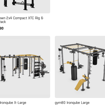
own 2x4 Compact XTC Rig &
Rack
990
Ironqube X-Large
gym80 Ironqube Large