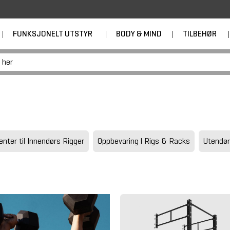
|
FUNKSJONELT UTSTYR
|
BODY & MIND
|
TILBEHØR
|
nter til Innendørs Rigger
Oppbevaring l Rigs & Racks
Utendør