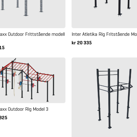
xx Outdoor Frittstående modell
Inter Atletika Rig Fritstående Mo
kr 20 335
215
xx Outdoor Rig Model 3
 825