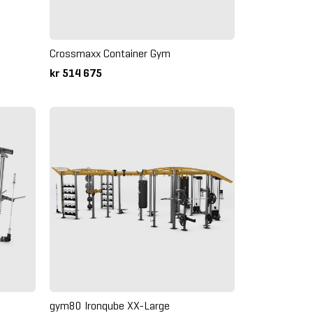
Crossmaxx Container Gym
kr 514 675
gym80 Ironqube XX-Large