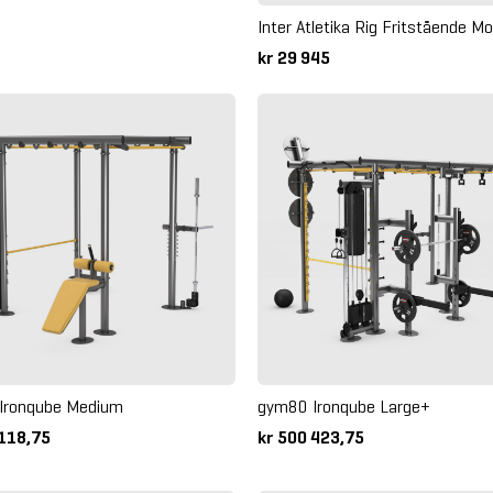
Inter Atletika Rig Fritstående Mo
kr 29 945
Ironqube Medium
gym80 Ironqube Large+
 118,75
kr 500 423,75