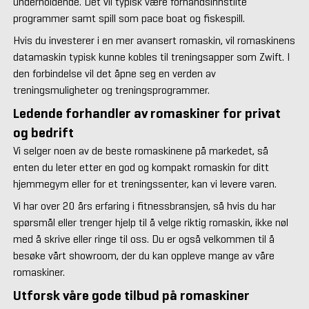
underholdende. Det vil typisk være forhåndsinnstilte
programmer samt spill som pace boat og fiskespill.
Hvis du investerer i en mer avansert romaskin, vil romaskinens
datamaskin typisk kunne kobles til treningsapper som Zwift. I
den forbindelse vil det åpne seg en verden av
treningsmuligheter og treningsprogrammer.
Ledende forhandler av romaskiner for privat
og bedrift
Vi selger noen av de beste romaskinene på markedet, så
enten du leter etter en god og kompakt romaskin for ditt
hjemmegym eller for et treningssenter, kan vi levere varen.
Vi har over 20 års erfaring i fitnessbransjen, så hvis du har
spørsmål eller trenger hjelp til å velge riktig romaskin, ikke nøl
med å skrive eller ringe til oss. Du er også velkommen til å
besøke vårt showroom, der du kan oppleve mange av våre
romaskiner.
Utforsk våre gode tilbud på romaskiner