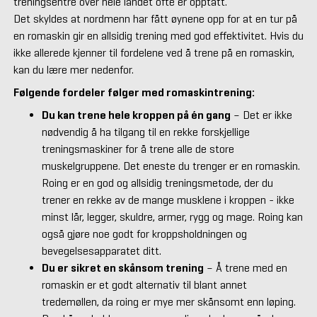
treningsentre over hele landet ofte er opptatt.
Det skyldes at nordmenn har fått øynene opp for at en tur på
en romaskin gir en allsidig trening med god effektivitet. Hvis du
ikke allerede kjenner til fordelene ved å trene på en romaskin,
kan du lære mer nedenfor.
Følgende fordeler følger med romaskintrening:
Du kan trene hele kroppen på én gang
– Det er ikke
nødvendig å ha tilgang til en rekke forskjellige
treningsmaskiner for å trene alle de store
muskelgruppene. Det eneste du trenger er en romaskin.
Roing er en god og allsidig treningsmetode, der du
trener en rekke av de mange musklene i kroppen - ikke
minst lår, legger, skuldre, armer, rygg og mage. Roing kan
også gjøre noe godt for kroppsholdningen og
bevegelsesapparatet ditt.
Du er sikret en skånsom trening
– Å trene med en
romaskin er et godt alternativ til blant annet
tredemøllen, da roing er mye mer skånsomt enn løping.