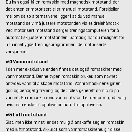
Du kan også få en romaskin med magnetisk motstand, der
det enten er motorisert eller manuell motstand. Forskjellen
mellom de to alternativene ligger i at du ved manuell
motstand selv må justere motstanden via et dreiehåndtak.
Ved motorisert motstand sørger treningscomputeren for å
automatisk justere motstanden. Samtidig har du mulighet for
å få innebygde treningsprogrammer i de motoriserte
versjonene.
#4 Vannmotstand
I den mer eksklusive enden finnes det også romaskiner med
vannmotstand. Denne typen romaskin bruker, som navnet
antyder, vann til å skape motstand. Vannromaskinene gir en
god og behagelig trening, og det føles generelt som å ro på
vannet. En romaskin med vannmotstand er derfor et godt valg
hvis man ønsker å oppleve en naturtro opplevelse.
#5 Luftmotstand
Sist, men ikke minst, er det mulig å anskaffe seg en romaskin
med luftmotstand. Akkurat som vannromaskinene, gir disse