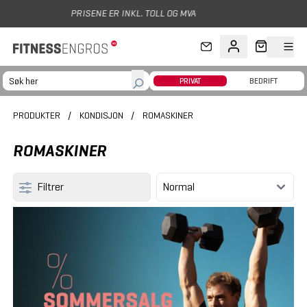
Hopp til hovedinnhold
PRIVAT
BEDRIFT
PRODUKTER
/
KONDISJON
/
ROMASKINER
ROMASKINER
Filtrer