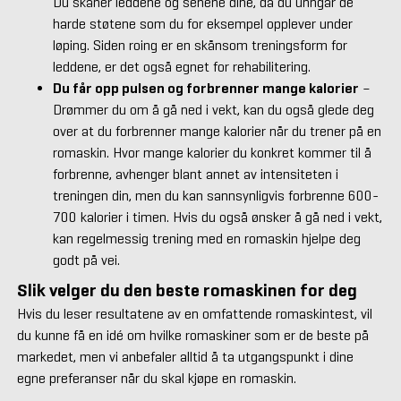
Du skåner leddene og senene dine, da du unngår de
harde støtene som du for eksempel opplever under
løping. Siden roing er en skånsom treningsform for
leddene, er det også egnet for rehabilitering.
Du får opp pulsen og forbrenner mange kalorier
–
Drømmer du om å gå ned i vekt, kan du også glede deg
over at du forbrenner mange kalorier når du trener på en
romaskin. Hvor mange kalorier du konkret kommer til å
forbrenne, avhenger blant annet av intensiteten i
treningen din, men du kan sannsynligvis forbrenne 600-
700 kalorier i timen. Hvis du også ønsker å gå ned i vekt,
kan regelmessig trening med en romaskin hjelpe deg
godt på vei.
Slik velger du den beste romaskinen for deg
Hvis du leser resultatene av en omfattende romaskintest, vil
du kunne få en idé om hvilke romaskiner som er de beste på
markedet, men vi anbefaler alltid å ta utgangspunkt i dine
egne preferanser når du skal kjøpe en romaskin.