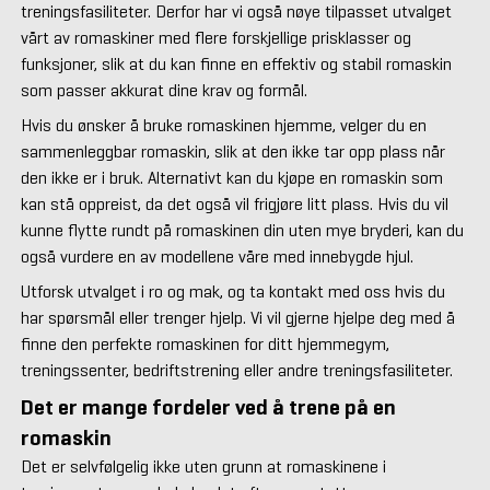
treningsfasiliteter. Derfor har vi også nøye tilpasset utvalget
vårt av romaskiner med flere forskjellige prisklasser og
funksjoner, slik at du kan finne en effektiv og stabil romaskin
som passer akkurat dine krav og formål.
Hvis du ønsker å bruke romaskinen hjemme, velger du en
sammenleggbar romaskin, slik at den ikke tar opp plass når
den ikke er i bruk. Alternativt kan du kjøpe en romaskin som
kan stå oppreist, da det også vil frigjøre litt plass. Hvis du vil
kunne flytte rundt på romaskinen din uten mye bryderi, kan du
også vurdere en av modellene våre med innebygde hjul.
Utforsk utvalget i ro og mak, og ta kontakt med oss hvis du
har spørsmål eller trenger hjelp. Vi vil gjerne hjelpe deg med å
finne den perfekte romaskinen for ditt hjemmegym,
treningssenter, bedriftstrening eller andre treningsfasiliteter.
Det er mange fordeler ved å trene på en
romaskin
Det er selvfølgelig ikke uten grunn at romaskinene i