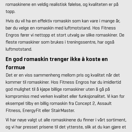
romaskinene en veldig realistisk følelse, og kvaliteten er på
topp.
Hvis du vil ha en effektiv romaskin som kan vare i mange år,
bør du velge en romaskin med luftmotstand. Hos Fitness
Engros fører vi nettopp et stort utvalg av slike romaskiner. De
fleste romaskiner som brukes i treningssentre, har også
luftmotstand.
En god romaskin trenger ikke å koste en
formue
Det er en viss sammenheng mellom pris og kvalitet når det
kommer til romaskiner. Hos Fitness Engros har du imidlertid
god mulighet til å kjøpe billige romaskiner uten å gå på
kompromiss med verken kvalitet eller funksjonalitet. Vi kan for
eksempel tilby en billig romaskin fra Concept 2, Assault
Fitness, EnergyFit eller StairMaster.
Vi har nøye valgt ut alle romaskinene du finner i vårt sortiment,
og vi har presset prisene til det ytterste, slik at du kan gjøre et