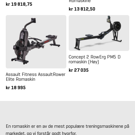
Romaskine
kr 19 818,75
kr 13 812,50
Concept 2 RowErg PM5 D
romaskin (Høy)
kr 27 035
Assault Fitness AssaultRower
Elite Romaskin
kr 18 995
En romaskin er en av de mest populære treningsmaskinene på
markedet, og vi forstår godt hvorfor.