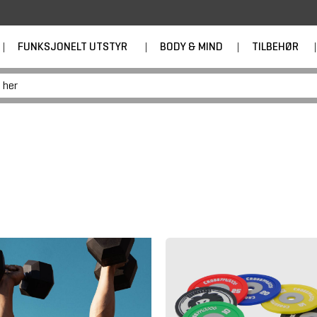
|
FUNKSJONELT UTSTYR
|
BODY & MIND
|
TILBEHØR
|