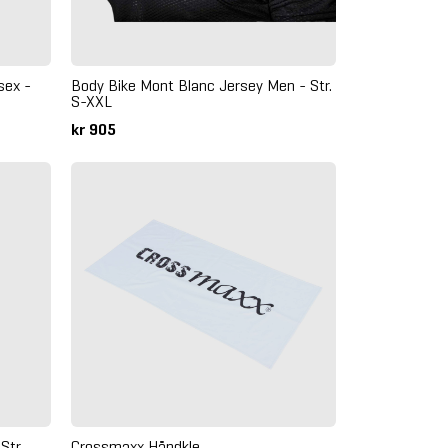
sex -
Body Bike Mont Blanc Jersey Men - Str.
S-XXL
kr 905
Str.
Crossmaxx Håndkle