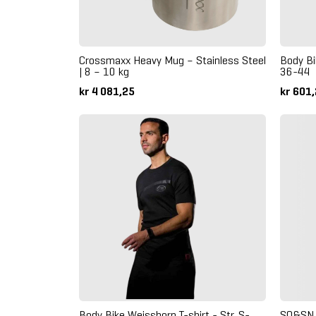
Crossmaxx Heavy Mug – Stainless Steel
Body Bi
| 8 – 10 kg
36-44
kr 4 081,25
kr 601
Body Bike Weisshorn T-shirt - Str. S-
SQ&SN T