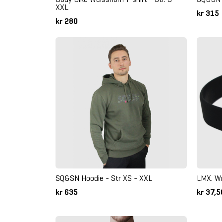
XXL
kr 315
kr 280
SQ&SN Hoodie - Str XS - XXL
LMX. W
kr 635
kr 37,