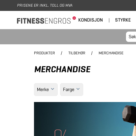
Hopp til hovedinnhold
PRISENE ER INKL. TOLL OG MVA
KONDISJON
|
STYRKE
PRODUKTER
/
TILBEHØR
/
MERCHANDISE
MERCHANDISE
Merke
Farge