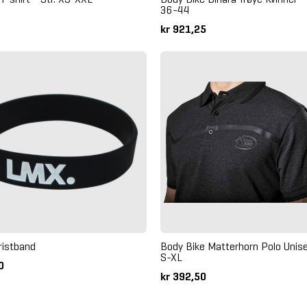
36-44
kr 921,25
ristband
Body Bike Matterhorn Polo Unisex
S-XL
50
kr 392,50