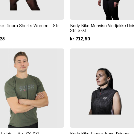
ke Dinara Shorts Women - Str.
Body Bike Monviso Vindjakke Uni
Str. S-XL
,25
kr 712,50
-shirt - Str. XS-XXL
Body Bike Dinara Trøye Kvinner - 