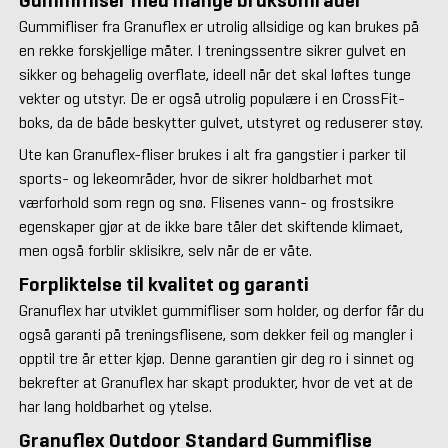
Gummifliser med mange bruksområder
Gummifliser fra Granuflex er utrolig allsidige og kan brukes på
en rekke forskjellige måter. I treningssentre sikrer gulvet en
sikker og behagelig overflate, ideell når det skal løftes tunge
vekter og utstyr. De er også utrolig populære i en CrossFit-
boks, da de både beskytter gulvet, utstyret og reduserer støy.
Ute kan Granuflex-fliser brukes i alt fra gangstier i parker til
sports- og lekeområder, hvor de sikrer holdbarhet mot
værforhold som regn og snø. Flisenes vann- og frostsikre
egenskaper gjør at de ikke bare tåler det skiftende klimaet,
men også forblir sklisikre, selv når de er våte.
Forpliktelse til kvalitet og garanti
Granuflex har utviklet gummifliser som holder, og derfor får du
også garanti på treningsflisene, som dekker feil og mangler i
opptil tre år etter kjøp. Denne garantien gir deg ro i sinnet og
bekrefter at Granuflex har skapt produkter, hvor de vet at de
har lang holdbarhet og ytelse.
Granuflex Outdoor Standard Gummiflise