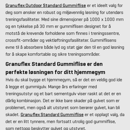
Granuflex Outdoor Standard Gummiflise
er et ideelt valg for
deg som ønsker en robust og miljøvennlig løsning for utendørs
treningsfasiliteter. Med sine dimensjoner på 1000 x 1000 mm
og en tykkelse på 30 mm er gummiflisen designet for å
motstå de krevende forholdene som finnes i treningssentre,
crossfit-områder og vektløftningsfasiliteter. Gummiflisens
evne til å absorbere både lyd og støt gjør den til en god løsning
for å skape komfortable og sikre treningsområder.
Granuflex Standard Gummiflise er den
perfekte løsningen for ditt hjemmegym
Hvis du skal bygge et hjemmegym, så er det en veldig god ide
å legge et gummigulv. Mange års erfaringer med
treningsutstyr og et bart sementgulv viser raskt at det er en
dårlig kombinasjon. Det er ikke bare skader på gulvet som er
problemet, men også alt utstyret som berører gulvet, kan bli
skadet.
Granuflex Standard Gummiflise
er et opplagt valg, da
det er en litt tynnere, men fortsatt utrolig god gummiflise,
som nettopp beskytter gulvet og utstyret.