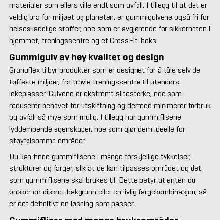
materialer som ellers ville endt som avfall. I tillegg til at det er
veldig bra for miljøet og planeten, er gummigulvene også fri for
helseskadelige stoffer, noe som er avgjørende for sikkerheten i
hjemmet, treningssentre og et CrossFit-boks.
Gummigulv av høy kvalitet og design
Granuflex tilbyr produkter som er designet for å tåle selv de
tøffeste miljøer, fra travle treningssentre til utendørs
lekeplasser. Gulvene er ekstremt slitesterke, noe som
reduserer behovet for utskiftning og dermed minimerer forbruk
og avfall så mye som mulig. I tillegg har gummiflisene
lyddempende egenskaper, noe som gjør dem ideelle for
støyfølsomme områder.
Du kan finne gummiflisene i mange forskjellige tykkelser,
strukturer og farger, slik at de kan tilpasses området og det
som gummiflisene skal brukes til. Dette betyr at enten du
ønsker en diskret bakgrunn eller en livlig fargekombinasjon, så
er det definitivt en løsning som passer.