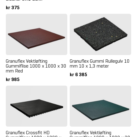
kr 375
Granuflex Vektløfting
Granuflex Gummi Rullegulv 10
Gummiflise 1000 x 1000 x 30
mm 10 x 1,3 meter
mm Red
kr 6 385
kr 985
Granuflex Crossfit HD
Granuflex Vektløfting