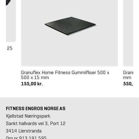
5 x 25
Granuflex Home Fitness Gummifliser 500 x
Granufl
500 x 15 mm
mm
155,00 kr.
550,00
FITNESS ENGROS NORGE AS
Kjellstad Næringspark
Sankt hallvards vei 3, Port 12
3414 Lierstranda
Org nr 913 191 595