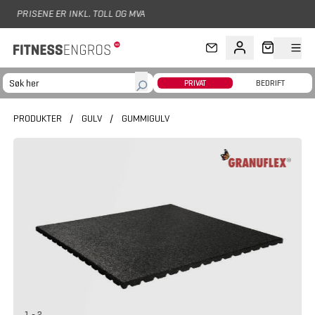
Hopp til hovedinnhold
LL OG MVA
PRIVAT
BEDRIFT
PRODUKTER
/
GULV
/
GUMMIGULV
1 - 2