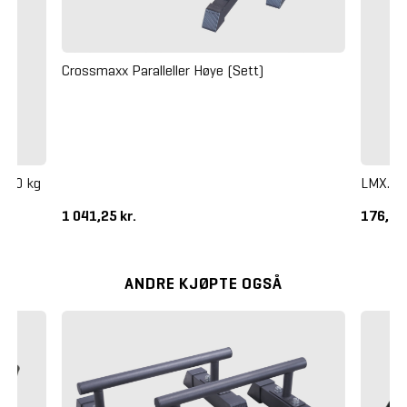
Crossmaxx Paralleller Høye (Sett)
g 20 kg
LMX. Bo
1 041,25 kr.
176,25
ANDRE KJØPTE OGSÅ