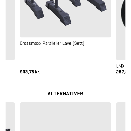
Crossmaxx Paralleller Lave (Sett)
LMX. X-
943,75 kr.
287,50 
ALTERNATIVER