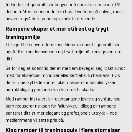
forhindrer at gummifliser begynner å sprekke eller løsne. På
denne måten forlenger du ikke bare levetiden på gulvet, men
bevarer også dets pene og velholdte utseende.
Rampene skaper et mer stilrent og trygt
treningsmiljø
I tillegg til de nevnte fordelene bidrar ramper til gummifliser
også til et mer innbydende og trygt miljø på treningssenteret
ditt.
Se for deg et scenario der et medlem beveger seg raskt rundt
med for eksempel manualer eller kettlebells i hendene. Hvis
det er ubeskyttede kanter, øker risikoen for snubleulykker
betraktelig, og personen kan komme til skade.
Med ramper installert blir overgangene jevne og synlige, noe
som reduserer risikoen for fallulykker. I tillegg gir rampene
senteret ditt et mer elegant og profesjonelt uttrykk – noe
medlemmene vil sette pris på.
Kjøp ramper til treningsgulv i flere størrelser