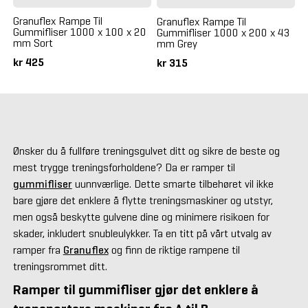
Granuflex Rampe Til
Granuflex Rampe Til
Gummifliser 1000 x 100 x 20
Gummifliser 1000 x 200 x 43
mm Sort
mm Grey
kr 425
kr 315
Ønsker du å fullføre treningsgulvet ditt og sikre de beste og
mest trygge treningsforholdene? Da er ramper til
gummifliser
uunnværlige. Dette smarte tilbehøret vil ikke
bare gjøre det enklere å flytte treningsmaskiner og utstyr,
men også beskytte gulvene dine og minimere risikoen for
skader, inkludert snubleulykker. Ta en titt på vårt utvalg av
ramper fra
Granuflex
og finn de riktige rampene til
treningsrommet ditt.
Ramper til gummifliser gjør det enklere å