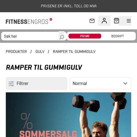
Hopp til hovedinnhold
PRISENE ER INKL. TOLL OG MVA
PRIVAT
BEDRIFT
PRODUKTER
/
GULV
/
RAMPER TIL GUMMIGULV
RAMPER TIL GUMMIGULV
Filtrer