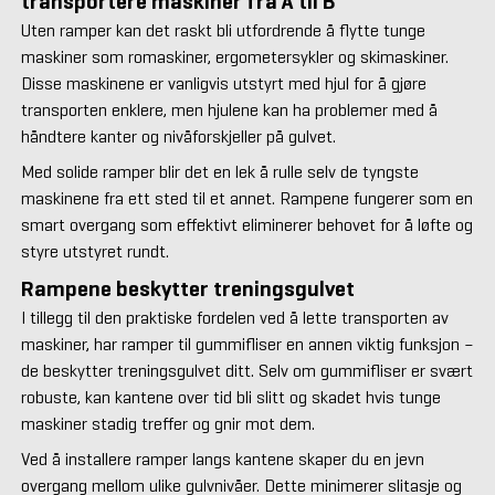
transportere maskiner fra A til B
Uten ramper kan det raskt bli utfordrende å flytte tunge
maskiner som romaskiner, ergometersykler og skimaskiner.
Disse maskinene er vanligvis utstyrt med hjul for å gjøre
transporten enklere, men hjulene kan ha problemer med å
håndtere kanter og nivåforskjeller på gulvet.
Med solide ramper blir det en lek å rulle selv de tyngste
maskinene fra ett sted til et annet. Rampene fungerer som en
smart overgang som effektivt eliminerer behovet for å løfte og
styre utstyret rundt.
Rampene beskytter treningsgulvet
I tillegg til den praktiske fordelen ved å lette transporten av
maskiner, har ramper til gummifliser en annen viktig funksjon –
de beskytter treningsgulvet ditt. Selv om gummifliser er svært
robuste, kan kantene over tid bli slitt og skadet hvis tunge
maskiner stadig treffer og gnir mot dem.
Ved å installere ramper langs kantene skaper du en jevn
overgang mellom ulike gulvnivåer. Dette minimerer slitasje og