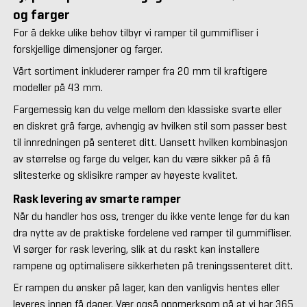
og farger
For å dekke ulike behov tilbyr vi ramper til gummifliser i
forskjellige dimensjoner og farger.
Vårt sortiment inkluderer ramper fra 20 mm til kraftigere
modeller på 43 mm.
Fargemessig kan du velge mellom den klassiske svarte eller
en diskret grå farge, avhengig av hvilken stil som passer best
til innredningen på senteret ditt. Uansett hvilken kombinasjon
av størrelse og farge du velger, kan du være sikker på å få
slitesterke og sklisikre ramper av høyeste kvalitet.
Rask levering av smarte ramper
Når du handler hos oss, trenger du ikke vente lenge før du kan
dra nytte av de praktiske fordelene ved ramper til gummifliser.
Vi sørger for rask levering, slik at du raskt kan installere
rampene og optimalisere sikkerheten på treningssenteret ditt.
Er rampen du ønsker på lager, kan den vanligvis hentes eller
leveres innen få dager. Vær også oppmerksom på at vi har 365