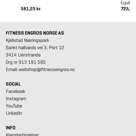
Equilib
581,25 kr.
725,00
FITNESS ENGROS NORGE AS
Kjellstad Næringspark
Sankt hallvards vei 3, Port 12
3414 Lierstranda
Org nr 913 191 595
Email: webshop@fitnessengros.no
SOCIAL
Facebook
Instagram
YouTube
LinkedIn
INFO
Kjøpsbetingelser