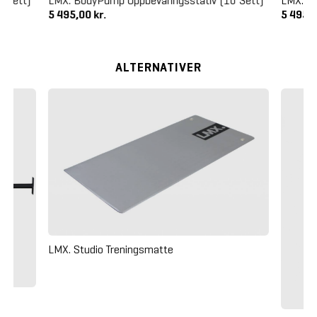
 Sett)
LMX. BodyPump Oppbevaringsstativ (10 Sett)
LMX. Bo
5 495,00 kr.
5 495,0
ALTERNATIVER
LMX. Studio Treningsmatte