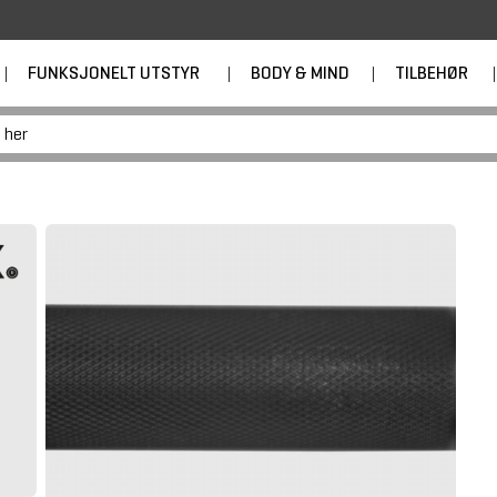
|
FUNKSJONELT UTSTYR
|
BODY & MIND
|
TILBEHØR
|