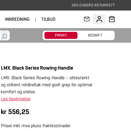
365 DAGERS RETURRETT
INNREDNING
|
TILBUD
PRIVAT
BEDRIFT
LMX. Black Series Rowing Handle
LMX. Black Series Rowing Handle – slitesterkt
og stilrent rohåndtak med godt grep for optimal
komfort og ytelse.
Les beskrivelse
kr 556,25
Priser inkl. mva pluss fraktkostnader