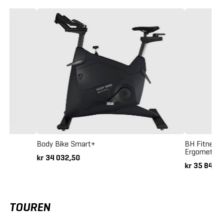
erm
Body Bike Smart+
BH Fitness
Ergometers
kr 34 032,50
kr 35 843
TOUREN