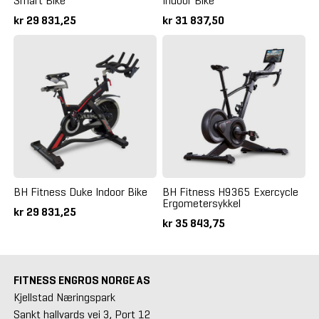
Smart Bike
Indoor Bike
kr 29 831,25
kr 31 837,50
BH Fitness Duke Indoor Bike
BH Fitness H9365 Exercycle
Ergometersykkel
kr 29 831,25
kr 35 843,75
FITNESS ENGROS NORGE AS
Kjellstad Næringspark
Sankt hallvards vei 3, Port 12