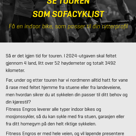
SE TOUREN
SOM SOFACYKLIST
Få en indoor bike, som passer til din rytterprofil
Så er det igjen tid for touren. I 2024-utgaven skal feltet
gjennom 4 land, litt over 52 høydemeter og totalt 3492
kilometer.
Før, under og etter touren har vi nordmenn alltid hatt for vane
å rase med feltet hjemme fra stuene eller fra landeveiene,
men hvordan sikrer du at sykkelen din passer til ditt behov og
din kjørestil?
Fitness Engros leverer alle typer indoor bikes og
mosjonssykler, så du kan sykle med fra stuen, garasjen eller
fra ditt homegym på den helt riktige sykkelen.
Fitness Engros er med hele veien, og vil løpende presentere