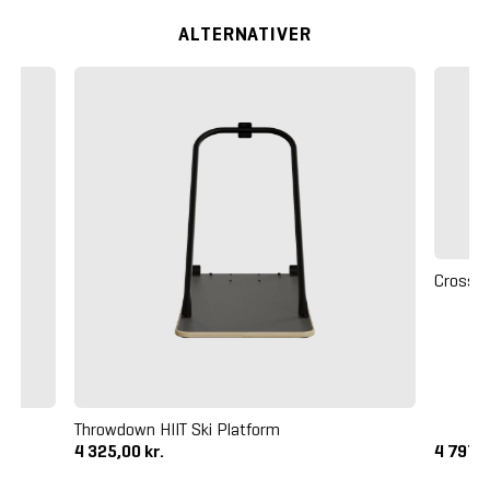
ALTERNATIVER
Crossma
Throwdown HIIT Ski Platform
4 325,00 kr.
4 797,5