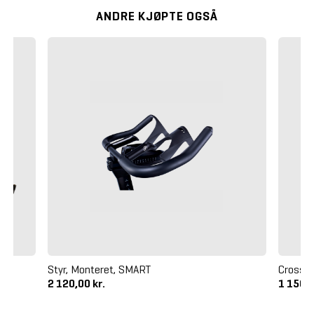
ANDRE KJØPTE OGSÅ
Styr, Monteret, SMART
Crossma
2 120,00 kr.
1 150,0