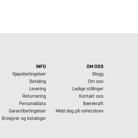
dy Bike
Throwdown Hiit Rower
REP Fitness S
skyttelsesmatte
Bike
813,75 kr.
16 012,00 kr.
17 950,00 k
INFO
OM OSS
Kjøpsbetingelser
Blogg
Betaling
Om oss
Levering
Ledige stillinger
Returnering
Kontakt oss
Personaldata
Bærekraft
Garantibetingelser
Meld deg på nyhetsbrev
Brosjyrer og kataloger