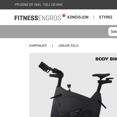
Hopp til hovedinnhold
PRISENE ER INKL. TOLL OG MVA
KONDISJON
|
STYRKE
KAMPANJER
/
JANUAR SALG