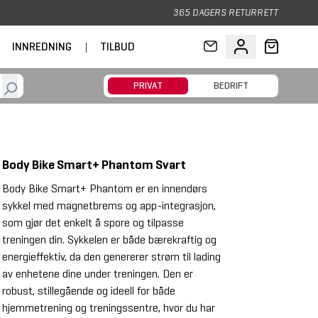
365 DAGERS RETURRETT
INNREDNING
|
TILBUD
PRIVAT
BEDRIFT
Body Bike Smart+ Phantom Svart
Body Bike Smart+ Phantom er en innendørs
sykkel med magnetbrems og app-integrasjon,
som gjør det enkelt å spore og tilpasse
treningen din. Sykkelen er både bærekraftig og
energieffektiv, da den genererer strøm til lading
av enhetene dine under treningen. Den er
robust, stillegående og ideell for både
hjemmetrening og treningssentre, hvor du har