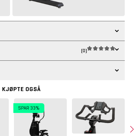
(0)
 KJØPTE OGSÅ
SPAR 33%