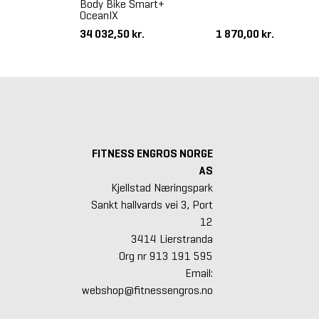
Body Bike Smart+
-serien 8-UB
OceanIX
Treningsykkel
 kr.
34 032,50 kr.
1 870,00 kr.
FITNESS ENGROS NORGE
AS
Kjellstad Næringspark
Sankt hallvards vei 3, Port
12
3414 Lierstranda
Org nr 913 191 595
Email:
webshop@fitnessengros.no