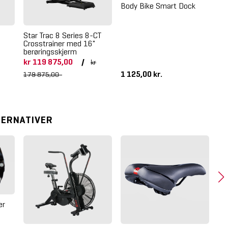
Body Bike Smart Dock
Star Trac 8 Series 8-CT
In
Crosstrainer med 16"
En
berøringsskjerm
Cr
kr 119 875,00
/
kr
1 125,00 kr.
14
179 875,00
TERNATIVER
er