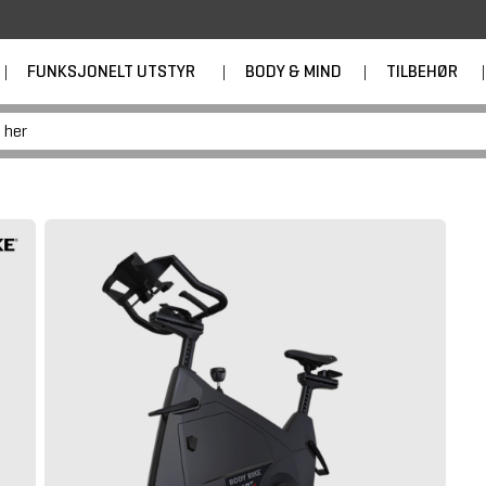
|
FUNKSJONELT UTSTYR
|
BODY & MIND
|
TILBEHØR
|