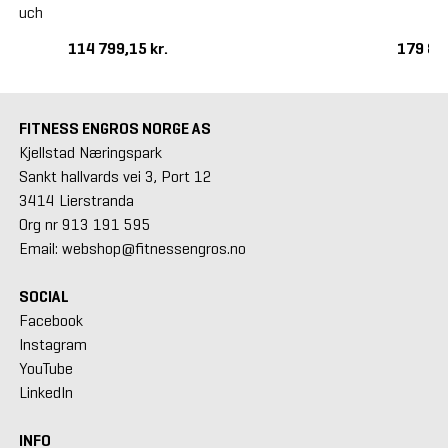
" Touch
114 799,15 kr.
179 87
FITNESS ENGROS NORGE AS
Kjellstad Næringspark
Sankt hallvards vei 3, Port 12
3414 Lierstranda
Org nr 913 191 595
Email: webshop@fitnessengros.no
SOCIAL
Facebook
Instagram
YouTube
LinkedIn
INFO