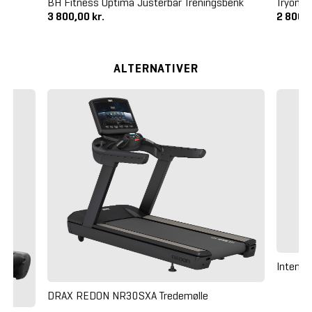
BH Fitness Optima Justerbar Treningsbenk
Tryon N
3 800,00 kr.
2 800,0
ALTERNATIVER
Intenza
DRAX REDON NR30SXA Tredemølle