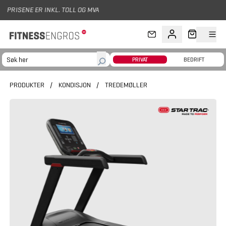
Hopp til hovedinnhold
OG MVA
PRIVAT
BEDRIFT
PRODUKTER
/
KONDISJON
/
TREDEMØLLER