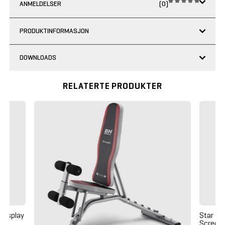
ANMELDELSER
(0)
PRODUKTINFORMASJON
DOWNLOADS
RELATERTE PRODUKTER
Display
Star Tr
Screen