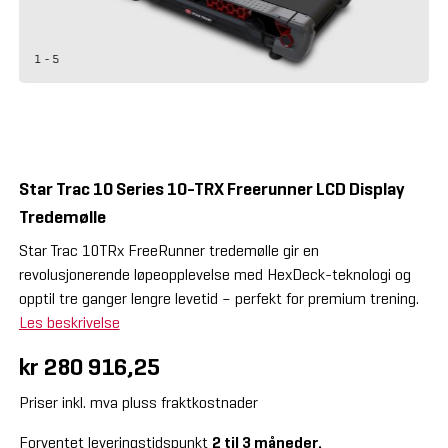
1 - 5
Star Trac 10 Series 10-TRX Freerunner LCD Display
Tredemølle
Star Trac 10TRx FreeRunner tredemølle gir en
revolusjonerende løpeopplevelse med HexDeck-teknologi og
opptil tre ganger lengre levetid – perfekt for premium trening.
Les beskrivelse
kr 280 916,25
Priser inkl. mva pluss fraktkostnader
Forventet leveringstidspunkt
2 til 3 måneder.