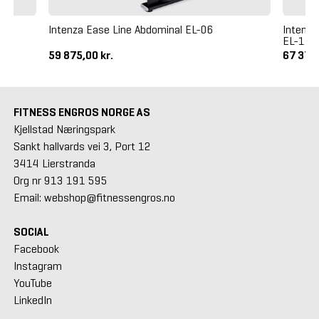
Intenza Ease Line Abdominal EL-06
Intenza
EL-11
59 875,00 kr.
67 375,
FITNESS ENGROS NORGE AS
Kjellstad Næringspark
Sankt hallvards vei 3, Port 12
3414 Lierstranda
Org nr 913 191 595
Email: webshop@fitnessengros.no
SOCIAL
Facebook
Instagram
YouTube
LinkedIn