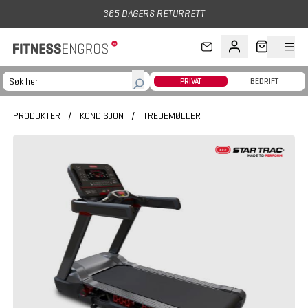
Hopp til hovedinnhold
365 DAGERS RETURRETT
PRIVAT
BEDRIFT
PRODUKTER
/
KONDISJON
/
TREDEMØLLER