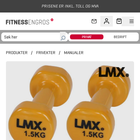
Hopp til hovedinnhold
PRISENE ER INKL. TOLL OG MVA
PRIVAT
BEDRIFT
PRODUKTER
/
FRIVEKTER
/
MANUALER