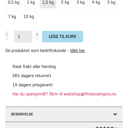
0,5 kg
1 kg
1,5 kg
2 kg
3 kg
4 kg
5 kg
7 kg
10 kg
LEGG TIL KURV
Se produktet som bedriftskunde -
klikk her
Rask frakt eller henting
365 dagers returrett
14 dagers prisgaranti
Har du spørgsmål? Skriv til webshop@fitnessengros.no
BESKRIVELSE