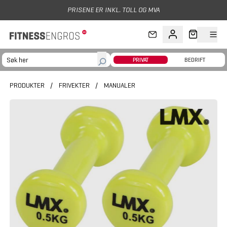
Hopp til hovedinnhold
PRISENE ER INKL. TOLL OG MVA
PRIVAT
BEDRIFT
PRODUKTER
/
FRIVEKTER
/
MANUALER