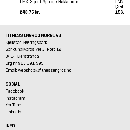
LMX. Squat Sponge Nakkepute
LMX. S
(Sett)
243,75 kr.
156,25
FITNESS ENGROS NORGE AS
Kjellstad Næringspark
Sankt hallvards vei 3, Port 12
3414 Lierstranda
Org nr 913 191 595
Email: webshop@fitnessengros.no
SOCIAL
Facebook
Instagram
YouTube
LinkedIn
INFO