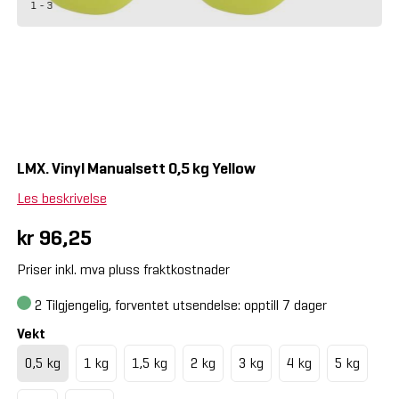
1 - 3
LMX. Vinyl Manualsett 0,5 kg Yellow
Les beskrivelse
kr 96,25
Priser inkl. mva pluss fraktkostnader
2
Tilgjengelig, forventet utsendelse: opptill 7 dager
Vekt
0,5 kg
1 kg
1,5 kg
2 kg
3 kg
4 kg
5 kg