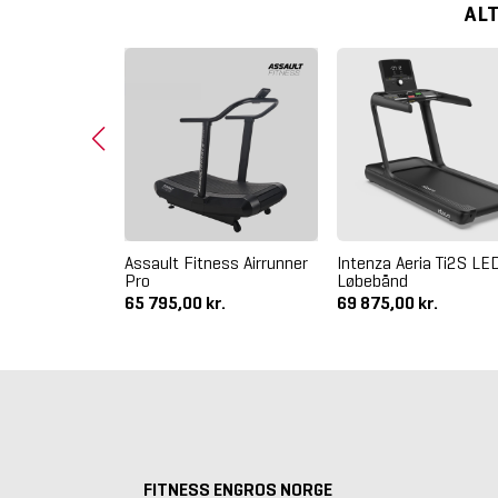
AL
tinct Lat Pull
Assault Fitness Airrunner
Intenza Aeria Ti2S LE
al Row Svart
Pro
Løbebånd
kr.
65 795,00 kr.
69 875,00 kr.
FITNESS ENGROS NORGE