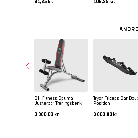
81,85 kr.
106,25 kr.
ANDRE
isert 2.0
BH Fitness Optima
Tryon Triceps Bar Dou
ect Tredemølle
Justerbar Treningsbenk
Position
kr.
3 800,00 kr.
3 000,00 kr.