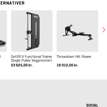
TERNATIVER
D
GetRX'd Functional Trainer
Throwdown Hiit Rower
Int
Single Pulley Veggmontert
Do
23 625,00 kr.
16 012,00 kr.
37
SOCIAL