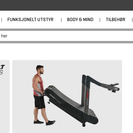
|
FUNKSJONELT UTSTYR
|
BODY & MIND
|
TILBEHØR
|