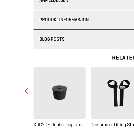
ANMELDELSER
PRODUKTINFORMASJON
BLOG POSTS
RELATE
Competition
l Gymnastikk
XRCYCE Rubber cap stor
Crossmaxx Lifting St