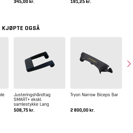
345,00 kr.
181,25 kr.
20
 KJØPTE OGSÅ
ble
Justeringshåndtag
Tryon Narrow Biceps Bar
Try
SMART+ ekskl.
samlestykke Lang
508,75 kr.
2 800,00 kr.
2 