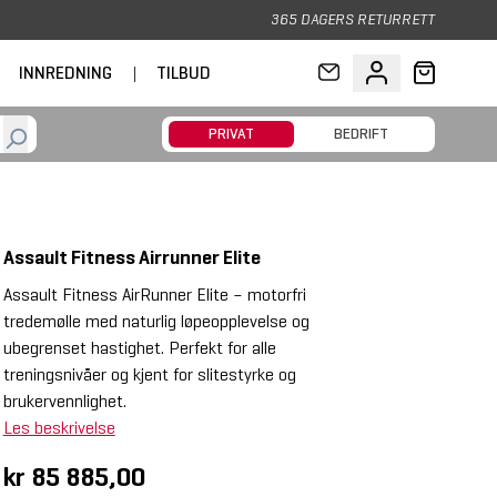
365 DAGERS RETURRETT
INNREDNING
|
TILBUD
PRIVAT
BEDRIFT
Assault Fitness Airrunner Elite
Assault Fitness AirRunner Elite – motorfri
tredemølle med naturlig løpeopplevelse og
ubegrenset hastighet. Perfekt for alle
treningsnivåer og kjent for slitestyrke og
brukervennlighet.
Les beskrivelse
kr 85 885,00