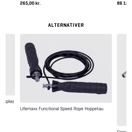
265,00 kr.
86 125,
ALTERNATIVER
Display
Lifemaxx Functional Speed Rope Hoppetau
Crossm