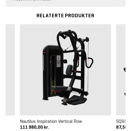
RELATERTE PRODUKTER
rt
Nautilus Inspiration Vertical Row
SQ&SN L
111 980,00 kr.
87,50 k