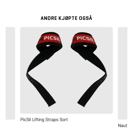
ANDRE KJØPTE OGSÅ
PicSil Lifting Straps Sort
 -
Nautilu