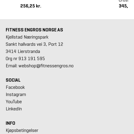
256,25 kr.
345,00
FITNESS ENGROS NORGE AS
Kjellstad Næringspark
Sankt hallvards vei 3, Port 12
3414 Lierstranda
Org nr 913 191 595
Email: webshop@fitnessengros.no
SOCIAL
Facebook
Instagram
YouTube
LinkedIn
INFO
Kjøpsbetingelser