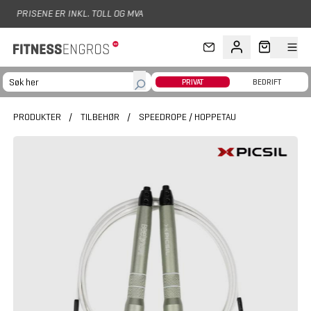
Hopp til hovedinnhold
OG MVA
PRIVAT
BEDRIFT
PRODUKTER
/
TILBEHØR
/
SPEEDROPE / HOPPETAU