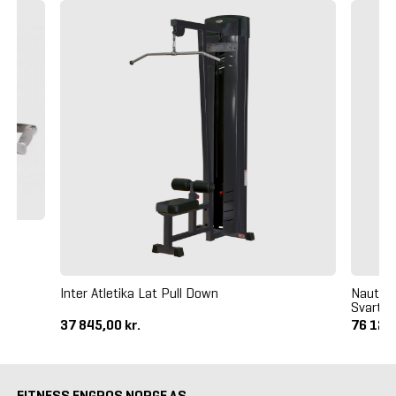
Inter Atletika Lat Pull Down
Nautilu
Svart
37 845,00 kr.
76 125,
FITNESS ENGROS NORGE AS