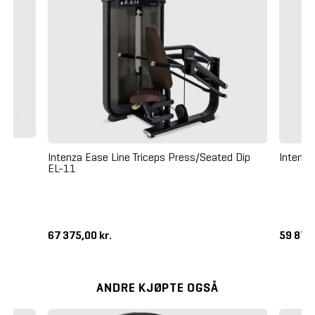
e
Intenza Ease Line Triceps Press/Seated Dip
Intenza
EL-11
67 375,00 kr.
59 875,
ANDRE KJØPTE OGSÅ