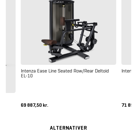
Intenza Ease Line Seated Row/Rear Deltoid
Intenza
EL-10
69 887,50 kr.
71 890,
ALTERNATIVER