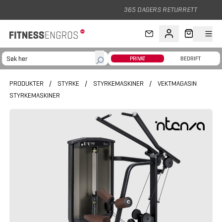
Hopp til hovedinnhold
365 DAGERS RETURRETT
PRIVAT
BEDRIFT
PRODUKTER
/
STYRKE
/
STYRKEMASKINER
/
VEKTMAGASIN
STYRKEMASKINER