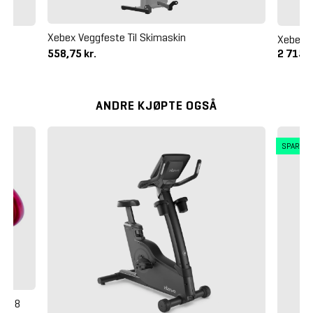
Xebex Veggfeste Til Skimaskin
Xebex G
558,75 kr.
2 715,0
ANDRE KJØPTE OGSÅ
SPAR 4
sin 8