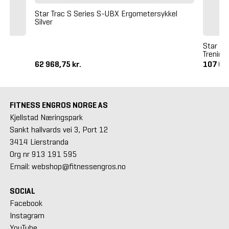
Star Trac S Series S-UBX Ergometersykkel
Silver
Star Tr
Trening
62 968,75 kr.
107 64
FITNESS ENGROS NORGE AS
Kjellstad Næringspark
Sankt hallvards vei 3, Port 12
3414 Lierstranda
Org nr 913 191 595
Email: webshop@fitnessengros.no
SOCIAL
Facebook
Instagram
YouTube