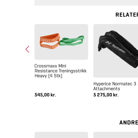
RELATE
Crossmaxx Mini
Resistance Treningsstrikk
Heavy (4 Stk)
enom 2 Høyre
Hyperice Normatec 3
Attachments
.
545,00 kr.
5 275,00 kr.
ANDRE