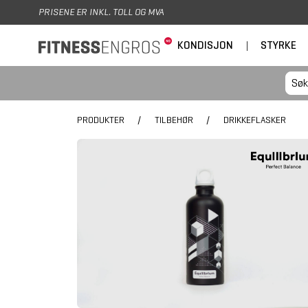
Hopp til hovedinnhold
PRISENE ER INKL. TOLL OG MVA
KONDISJON
|
STYRKE
PRODUKTER
/
TILBEHØR
/
DRIKKEFLASKER