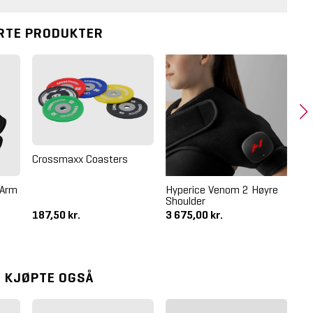
RTE PRODUKTER
Cr
Crossmaxx Coasters
Re
He
 Arm
Hyperice Venom 2 Høyre
Shoulder
187,50 kr.
3 675,00 kr.
54
 KJØPTE OGSÅ