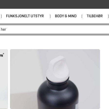
|
FUNKSJONELT UTSTYR
|
BODY & MIND
|
TILBEHØR
|