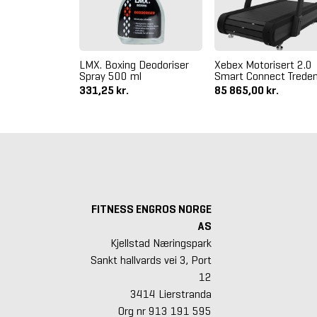
ektløfter
300 x 200 cm
LMX. Boxing Deodoriser
Xebex Motorisert 2.0
Spray 500 ml
Smart Connect Tredem
kr.
331,25 kr.
85 865,00 kr.
FITNESS ENGROS NORGE
AS
Kjellstad Næringspark
Sankt hallvards vei 3, Port
12
3414 Lierstranda
Org nr 913 191 595