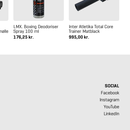
Gr
St
10
Bl
LMX. Boxing Deodoriser
Inter Atletika Total Core
ølle
Spray 100 ml
Trainer Matblack
176,25 kr.
995,00 kr.
86
SOCIAL
Facebook
Instagram
YouTube
LinkedIn