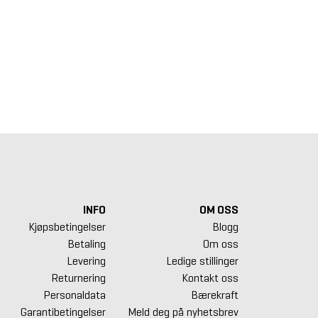
anuflex Outdoor
andard Gummifliser
00 x 1000 x 30 mm
ack
Select Mass
Inotec Free Weight Line
ml
Manualstativ 1-10 kg
1,25 kr.
10 412,50 kr.
215,00 kr.
INFO
OM OSS
Kjøpsbetingelser
Blogg
Betaling
Om oss
Levering
Ledige stillinger
Returnering
Kontakt oss
Personaldata
Bærekraft
Garantibetingelser
Meld deg på nyhetsbrev