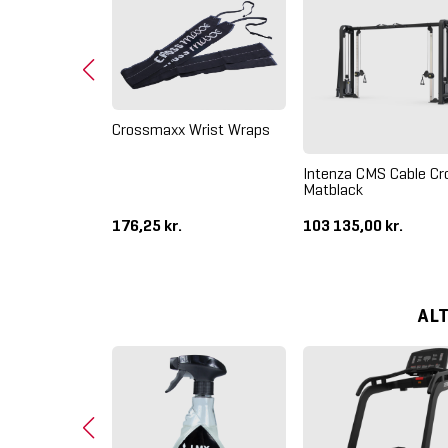
Crossmaxx Wrist Wraps
nstre Skulder
Intenza CMS Cable Cr
Matblack
.
176,25 kr.
103 135,00 kr.
AL