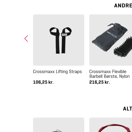
ANDRE
Kaukasus
Crossmaxx Lifting Straps
Crossmaxx Flexible
 Liter
Barbell Børste, Nylon
106,25 kr.
216,25 kr.
AL