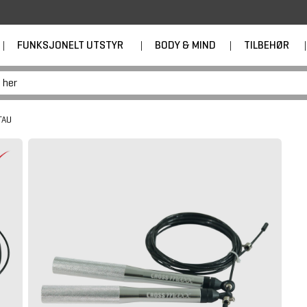
|
FUNKSJONELT UTSTYR
|
BODY & MIND
|
TILBEHØR
|
TAU