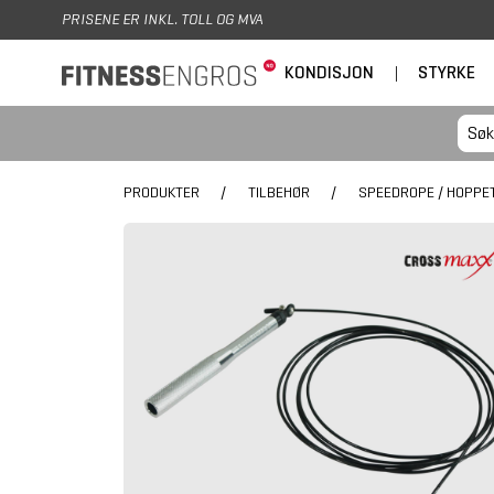
Hopp til hovedinnhold
PRISENE ER INKL. TOLL OG MVA
KONDISJON
|
STYRKE
PRODUKTER
/
TILBEHØR
/
SPEEDROPE / HOPPE