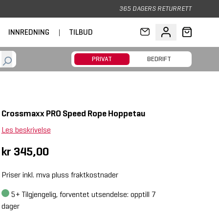
365 DAGERS RETURRETT
INNREDNING
|
TILBUD
PRIVAT
BEDRIFT
Crossmaxx PRO Speed Rope Hoppetau
Les beskrivelse
kr 345,00
Priser inkl. mva pluss fraktkostnader
5+
Tilgjengelig, forventet utsendelse: opptill 7
dager