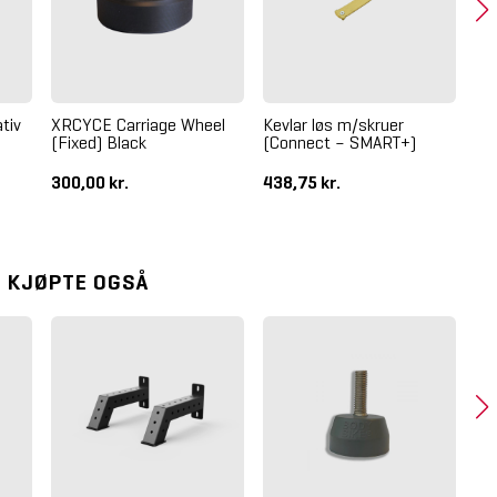
tiv
XRCYCE Carriage Wheel
Kevlar løs m/skruer
Ko
(Fixed) Black
(Connect – SMART+)
Su
300,00 kr.
438,75 kr.
76
 KJØPTE OGSÅ
Bo
(Se