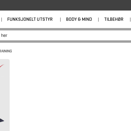
|
FUNKSJONELT UTSTYR
|
BODY & MIND
|
TILBEHØR
|
AINING