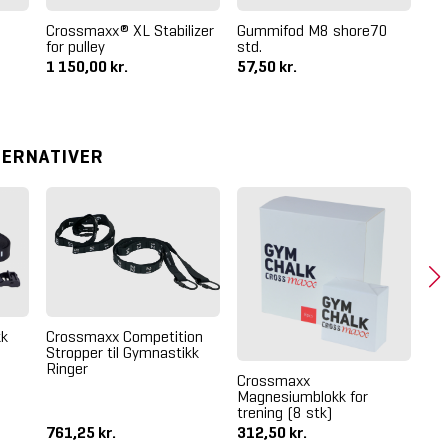
Crossmaxx® XL Stabilizer
Gummifod M8 shore70
for pulley
std.
1 150,00 kr.
57,50 kr.
1 
TERNATIVER
Cr
Hø
kk
Crossmaxx Competition
Stropper til Gymnastikk
Ringer
Crossmaxx
Magnesiumblokk for
trening (8 stk)
761,25 kr.
312,50 kr.
1 