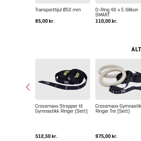
Standard
Transporthjul Ø50 mm
O-Ring 40 x 5 Silikon
cm - Demo
SMART
.
85,00 kr.
110,00 kr.
AL
Crossmaxx Stropper til
Crossmaxx Gymnasti
Gymnastikk Ringer (Sett)
Ringer Tre (Sett)
Stropper (Sett)
512,50 kr.
975,00 kr.