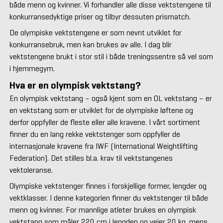
både menn og kvinner. Vi forhandler alle disse vektstengene til
konkurransedyktige priser og tilbyr dessuten prismatch.
De olympiske vektstengene er som nevnt utviklet for
konkurransebruk, men kan brukes av alle. I dag blir
vektstengene brukt i stor stil i både treningssentre så vel som
i hjemmegym.
Hva er en olympisk vektstang?
En olympisk vektstang – også kjent som en OL vektstang – er
en vektstang som er utviklet for de olympiske løftene og
derfor oppfyller de fleste eller alle kravene. I vårt sortiment
finner du en lang rekke vektstenger som oppfyller de
internasjonale kravene fra IWF (International Weightlifting
Federation). Det stilles bl.a. krav til vektstangenes
vektoleranse.
Olympiske vektstenger finnes i forskjellige former, lengder og
vektklasser. I denne kategorien finner du vektstenger til både
menn og kvinner. For mannlige atleter brukes en olympisk
vektstang som måler 220 cm i lengden og veier 20 kg, mens