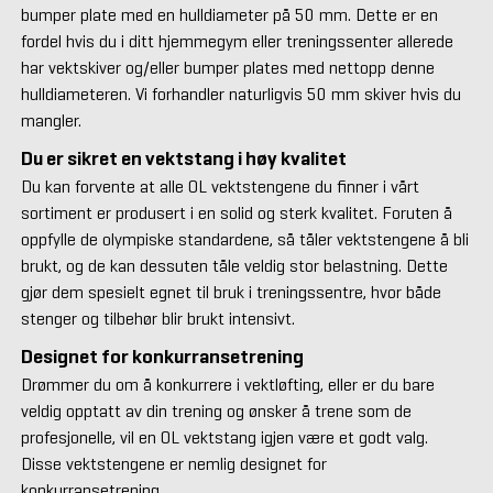
bumper plate med en hulldiameter på 50 mm. Dette er en
fordel hvis du i ditt hjemmegym eller treningssenter allerede
har vektskiver og/eller bumper plates med nettopp denne
hulldiameteren. Vi forhandler naturligvis 50 mm skiver hvis du
mangler.
Du er sikret en vektstang i høy kvalitet
Du kan forvente at alle OL vektstengene du finner i vårt
sortiment er produsert i en solid og sterk kvalitet. Foruten å
oppfylle de olympiske standardene, så tåler vektstengene å bli
brukt, og de kan dessuten tåle veldig stor belastning. Dette
gjør dem spesielt egnet til bruk i treningssentre, hvor både
stenger og tilbehør blir brukt intensivt.
Designet for konkurransetrening
Drømmer du om å konkurrere i vektløfting, eller er du bare
veldig opptatt av din trening og ønsker å trene som de
profesjonelle, vil en OL vektstang igjen være et godt valg.
Disse vektstengene er nemlig designet for
konkurransetrening.