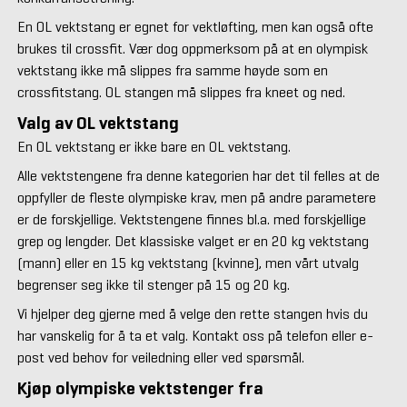
En OL vektstang er egnet for vektløfting, men kan også ofte
brukes til crossfit. Vær dog oppmerksom på at en olympisk
vektstang ikke må slippes fra samme høyde som en
crossfitstang. OL stangen må slippes fra kneet og ned.
Valg av OL vektstang
En OL vektstang er ikke bare en OL vektstang.
Alle vektstengene fra denne kategorien har det til felles at de
oppfyller de fleste olympiske krav, men på andre parametere
er de forskjellige. Vektstengene finnes bl.a. med forskjellige
grep og lengder. Det klassiske valget er en 20 kg vektstang
(mann) eller en 15 kg vektstang (kvinne), men vårt utvalg
begrenser seg ikke til stenger på 15 og 20 kg.
Vi hjelper deg gjerne med å velge den rette stangen hvis du
har vanskelig for å ta et valg. Kontakt oss på telefon eller e-
post ved behov for veiledning eller ved spørsmål.
Kjøp olympiske vektstenger fra