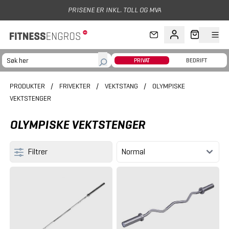
Hopp til hovedinnhold
ISENE ER INKL. TOLL OG MVA
PRIVAT
BEDRIFT
PRODUKTER
/
FRIVEKTER
/
VEKTSTANG
/
OLYMPISKE
VEKTSTENGER
OLYMPISKE VEKTSTENGER
Filtrer