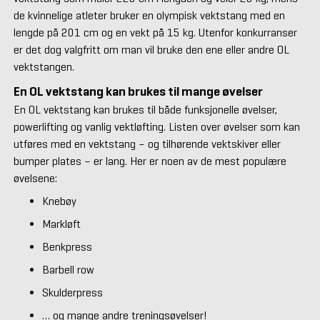
de kvinnelige atleter bruker en olympisk vektstang med en
lengde på 201 cm og en vekt på 15 kg. Utenfor konkurranser
er det dog valgfritt om man vil bruke den ene eller andre OL
vektstangen.
En OL vektstang kan brukes til mange øvelser
En OL vektstang kan brukes til både funksjonelle øvelser,
powerlifting og vanlig vektløfting. Listen over øvelser som kan
utføres med en vektstang – og tilhørende vektskiver eller
bumper plates – er lang. Her er noen av de mest populære
øvelsene:
Knebøy
Markløft
Benkpress
Barbell row
Skulderpress
… og mange andre treningsøvelser!