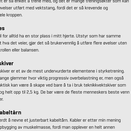
t er så enkelt å trene med, og det er mange treningsøkter som kan
øvelser utført med vektstang, fordi det er så krevende og
ele kroppen.
es
il for alltid ha en stor plass i mitt hjerte. Utstyr som har samme
 hva det veier, gjør det så brukervennlig å utføre flere øvelser uten
rollen eller balansen.
skiver
kiver er et av de mest undervurderte elementene i styrketrening.
mange glemmer hvor viktig progressiv overbelastning er, men også
aktisk kan være å skape ved bare å ta i bruk teknikkvektskiver som
 og helt opp til 2,5 kg. De bør være de fleste menneskers beste venn
r.
abeltårn
verdt å nevne et justerbart kabeltårn. Kabler er etter min mening
ppbygging av muskelmasse, fordi man opplever en helt annen