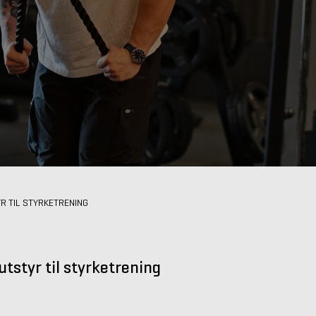
R TIL STYRKETRENING
utstyr til styrketrening