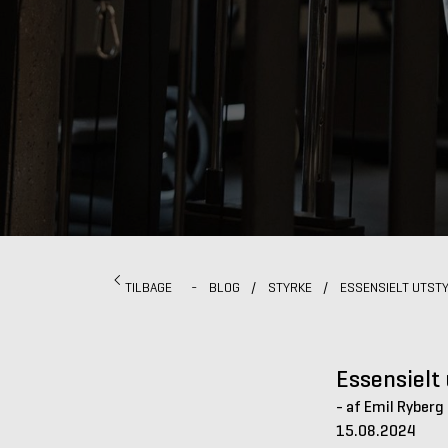
TILBAGE
-
BLOG
/
STYRKE
/
ESSENSIELT UTSTY
Essensielt 
- af Emil Ryberg
15.08.2024