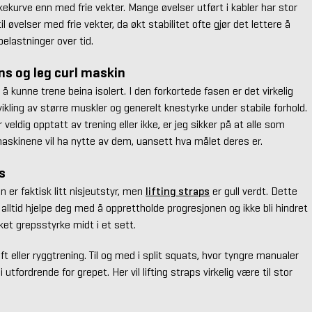
rkekurve enn med frie vekter. Mange øvelser utført i kabler har stor
il øvelser med frie vekter, da økt stabilitet ofte gjør det lettere å
elastninger over tid.
ns og leg curl maskin
 å kunne trene beina isolert. I den forkortede fasen er det virkelig
vikling av større muskler og generelt knestyrke under stabile forhold.
veldig opptatt av trening eller ikke, er jeg sikker på at alle som
maskinene vil ha nytte av dem, uansett hva målet deres er.
s
n er faktisk litt nisjeutstyr, men
lifting straps
er gull verdt. Dette
l alltid hjelpe deg med å opprettholde progresjonen og ikke bli hindret
et grepsstyrke midt i et sett.
t eller ryggtrening. Til og med i split squats, hvor tyngre manualer
i utfordrende for grepet. Her vil lifting straps virkelig være til stor