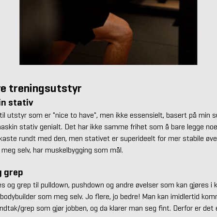
ve treningsutstyr
n stativ
l utstyr som er "nice to have", men ikke essensielt, basert på min s
askin stativ genialt. Det har ikke samme frihet som å bare legge noe
kaste rundt med den, men stativet er superideelt for mer stabile øve
d meg selv, har muskelbygging som mål.
g grep
s og grep til pulldown, pushdown og andre øvelser som kan gjøres i k
 bodybuilder som meg selv. Jo flere, jo bedre! Man kan imidlertid kom
tak/grep som gjør jobben, og da klarer man seg fint. Derfor er det e