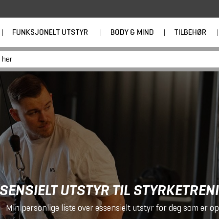
|
FUNKSJONELT UTSTYR
|
BODY & MIND
|
TILBEHØR
|
SENSIELT UTSTYR TIL STYRKETREN
- Min personlige liste over essensielt utstyr for deg som er op