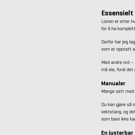
Essensielt
Listen er etter h
for å ha komplett
Derfor har jeg la
som er opptatt av
Med andre ord – e
må eie, fordi det
Manualer
Mange sett me
Du kan gjøre så 
vektstang, og det
som bare ikke ka
En justerbar