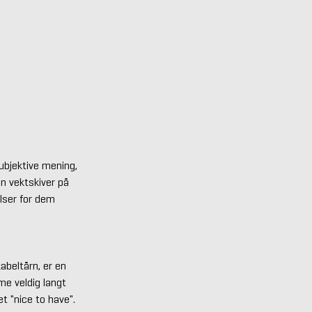
ubjektive mening,
n vektskiver på
lser for dem
abeltårn, er en
me veldig langt
t "nice to have".