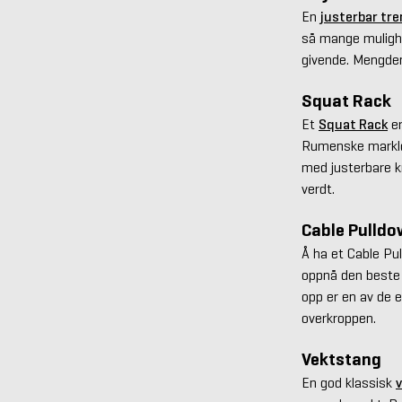
En
justerbar tr
så mange mulighe
givende. Mengden
Squat Rack
Et
Squat Rack
er
Rumenske markløf
med justerbare kr
verdt.
Cable Pulldo
Å ha et Cable Pul
oppnå den beste t
opp er en av de 
overkroppen.
Vektstang
En god klassisk