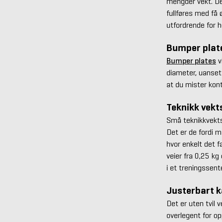
mengder vekt. De
fullføres med få 
utfordrende for h
Bumper plat
Bumper plates
v
diameter, uansett
at du mister kont
Teknikk vekt
Små teknikkvekts
Det er de fordi 
hvor enkelt det f
veier fra 0,25 kg
i et treningssente
Justerbart k
Det er uten tvil 
overlegent for o