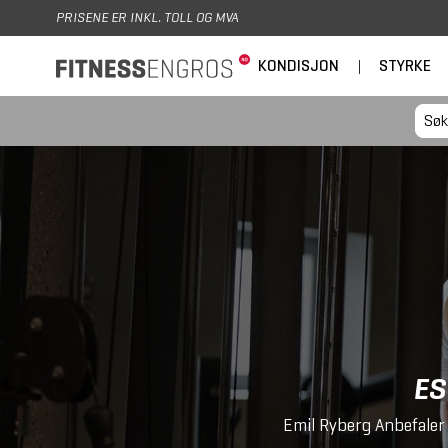
Hopp til hovedinnhold
PRISENE ER INKL. TOLL OG MVA
KONDISJON
|
STYRKE
ES
Emil Ryberg Anbefaler 