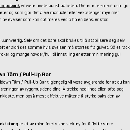
eningsbenk
vil være neste punkt på listen. Det er et element som gir
ter og som gjør det å eie manualer eller vektstenger mye mer
 av øvelser som kan optimeres ved å ha en benk, er stor.
 uunnværlig. Selv om det bare skal brukes til å stabilisere seg selv.
t er aldri det samme hvis øvelsen må startes fra gulvet. Så et rack
oker og mange høyder/hull til innstilling er etter min mening gull
wn Tårn / Pull-Up Bar
ldown Tårn / Pull-Up Bar tilgjengelig vil være avgjørende for at du kan
reningen av ryggmusklene dine. Å trekke ned i noe eller løfte seg
enkleste, men også mest effektive måtene å styrke baksiden av
vektstang
er et av mine foretrukne verktøy for å flytte store