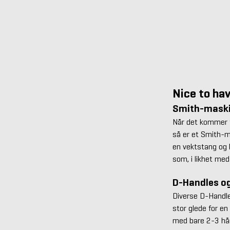
Nice to ha
Smith-maski
Når det kommer ti
så er et Smith-m
en vektstang og 
som, i likhet me
D-Handles o
Diverse D-Handle
stor glede for en
med bare 2-3 hånd