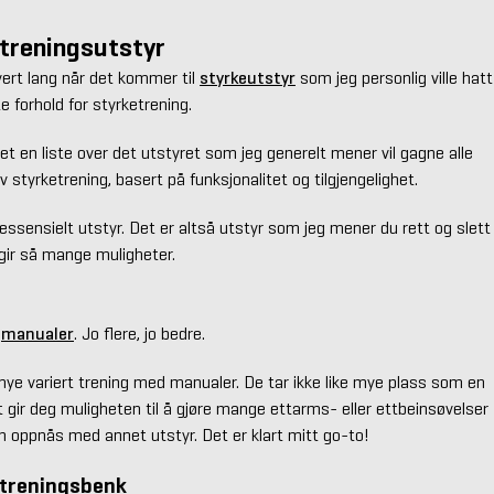
 treningsutstyr
vert lang når det kommer til
styrkeutstyr
som jeg personlig ville hatt
e forhold for styrketrening.
get en liste over det utstyret som jeg generelt mener vil gagne alle
 styrketrening, basert på funksjonalitet og tilgjengelighet.
ssensielt utstyr. Det er altså utstyr som jeg mener du rett og slett
 gir så mange muligheter.
d
manualer
. Jo flere, jo bedre.
mye variert trening med manualer. De tar ikke like mye plass som en
 gir deg muligheten til å gjøre mange ettarms- eller ettbeinsøvelser
n oppnås med annet utstyr. Det er klart mitt go-to!
 treningsbenk