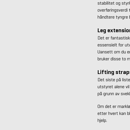
stabilitet og sty
overføringsverdi t
håndtere tyngre b
Leg extensio
Det er fantastisk
essensielt for ut
Uansett om du er 
bruker disse to 
Lifting strap
Det siste på liste
utstyret alene vi
på grunn av svekk
Om det er markløf
etter hvert kan bl
hjelp.