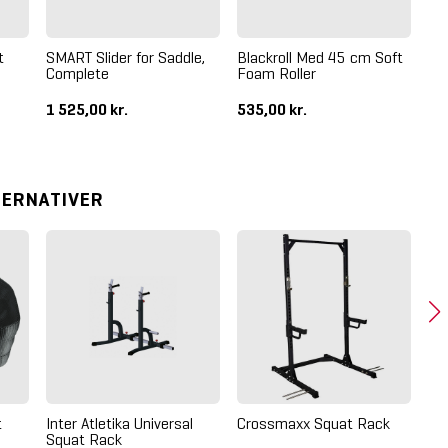
t
SMART Slider for Saddle,
Blackroll Med 45 cm Soft
St
Complete
Foam Roller
LC
So
1 525,00 kr.
535,00 kr.
99
TERNATIVER
Cr
t
Inter Atletika Universal
Crossmaxx Squat Rack
Squat Rack