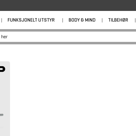
|
FUNKSJONELT UTSTYR
|
BODY & MIND
|
TILBEHØR
|