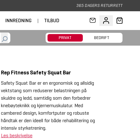
365 DAGERS RETURRETT
INNREDNING
|
TILBUD
PRIVAT
BEDRIFT
Rep Fitness Safety Squat Bar
Safety Squat Bar er en ergonomisk og allsidig
vektstang som reduserer belastningen på
skuldre og ledd, samtidig som den forbedrer
knebøyteknikk og kjernemuskulatur. Med
cambered design, komfortputer og robuste
håndtak er den ideell for både rehabilitering og
intensiv styrketrening.
Les beskrivelse