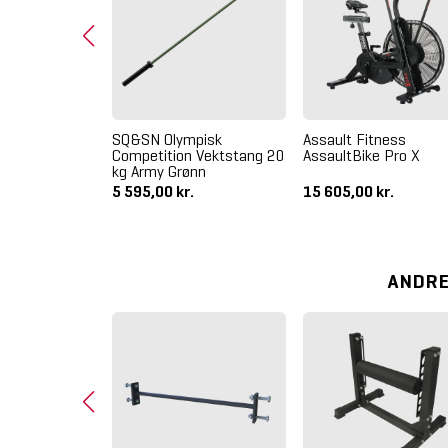
s PR-5000
SQ&SN Olympisk
Assault Fitness
Competition Vektstang 20
AssaultBike Pro X
kg Army Grønn
5 595,00 kr.
15 605,00 kr.
ANDRE