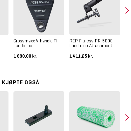
Crossmaxx V-handle Til
REP Fitness PR-5000
RE
Landmine
Landmine Attachment
Du
1 890,00 kr.
1 411,25 kr.
5 
 KJØPTE OGSÅ