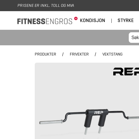
Hopp til hovedinnhold
PRISENE ER INKL. TOLL OG MVA
KONDISJON
|
STYRKE
PRODUKTER
/
FRIVEKTER
/
VEKTSTANG