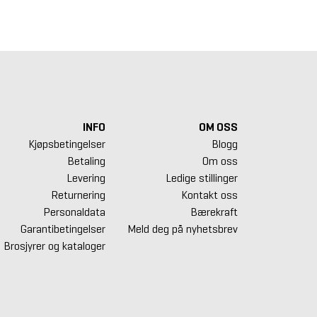
907,50 kr.
2 931,25 kr.
7 806,25 kr.
INFO
OM OSS
Kjøpsbetingelser
Blogg
Betaling
Om oss
Levering
Ledige stillinger
Returnering
Kontakt oss
Personaldata
Bærekraft
Garantibetingelser
Meld deg på nyhetsbrev
Brosjyrer og kataloger