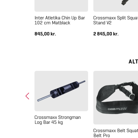
F Olympisk
Inter Atletika Chin Up Bar
Crossmaxx Split Squa
n Vægtstang
102 cm Matblack
Stand V2
y Green
.
845,00 kr.
2 845,00 kr.
AL
L Kid Pull-Up
Crossmaxx Strongman
Log Bar 45 kg
Crossmaxx Belt Squa
Belt Pro