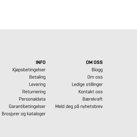
5 932,50 kr.
116 571,25 kr.
87 910,00 k
INFO
OM OSS
Kjøpsbetingelser
Blogg
Betaling
Om oss
Levering
Ledige stillinger
Returnering
Kontakt oss
Personaldata
Bærekraft
Garantibetingelser
Meld deg på nyhetsbrev
Brosjyrer og kataloger