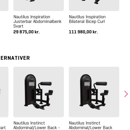
Nautilus Inspiration
Nautilus Inspiration
Nau
Justerbar Abdominalbenk
Bilateral Bicep Curl
Ad
Svart
29 875,00 kr.
111 980,00 kr.
27
TERNATIVER
Nautilus Instinct
Nautilus Instinct
Na
art
Abdominal/Lower Back -
Abdominal/Lower Back
Cr