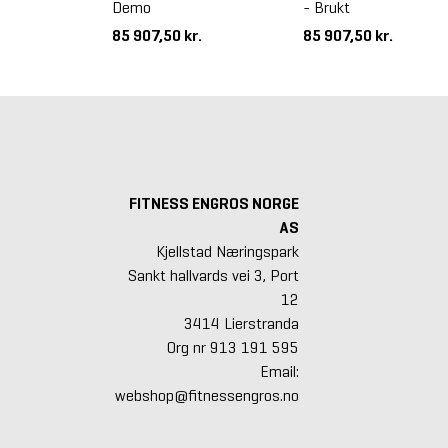
Demo
- Brukt
,75
/
kr
85 907,50 kr.
85 907,50 kr.
FITNESS ENGROS NORGE
AS
Kjellstad Næringspark
Sankt hallvards vei 3, Port
12
3414 Lierstranda
Org nr 913 191 595
Email:
webshop@fitnessengros.no