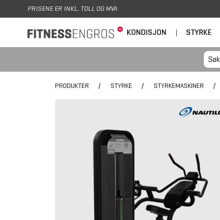
Hopp til hovedinnhold
PRISENE ER INKL. TOLL OG MVA
KONDISJON
|
STYRKE
PRODUKTER
/
STYRKE
/
STYRKEMASKINER
/