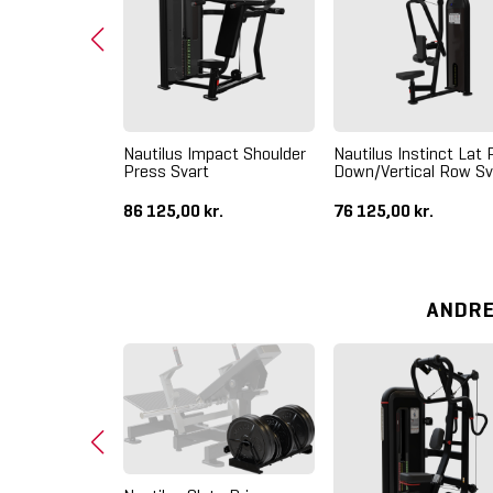
pact Leg
Nautilus Impact Shoulder
Nautilus Instinct Lat P
vart
Press Svart
Down/Vertical Row Sv
kr.
86 125,00 kr.
76 125,00 kr.
ANDRE