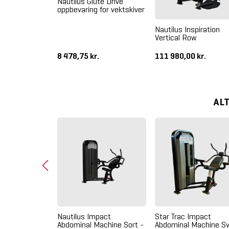
Nautilus Glute Drive
oppbevaring for vektskiver
pact Chin Dip
Nautilus Inspiration
t
Vertical Row
kr.
8 478,75 kr.
111 980,00 kr.
AL
pact Standing
Nautilus Impact
Star Trac Impact
Abdominal Machine Sort -
Abdominal Machine Sv