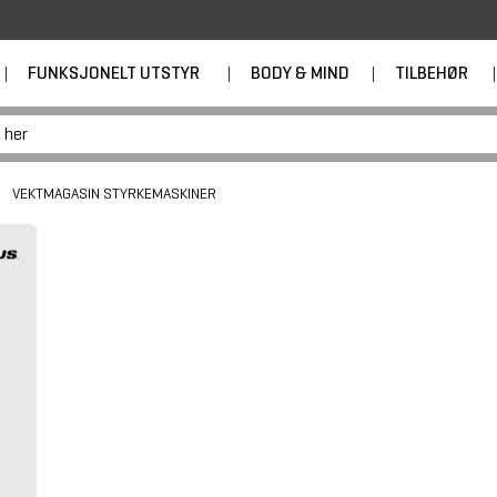
|
FUNKSJONELT UTSTYR
|
BODY & MIND
|
TILBEHØR
|
VEKTMAGASIN STYRKEMASKINER