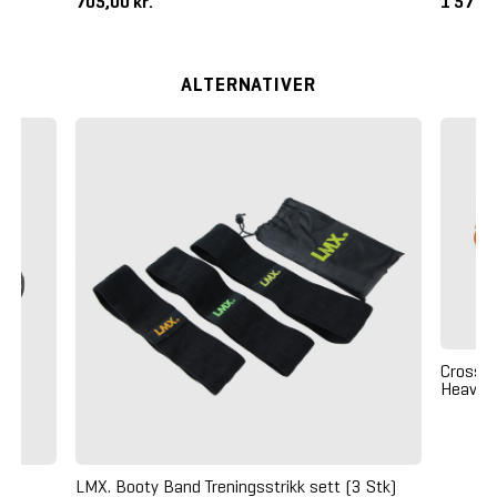
705,00 kr.
1 577,5
ALTERNATIVER
Crossma
Heavy (
LMX. Booty Band Treningsstrikk sett (3 Stk)