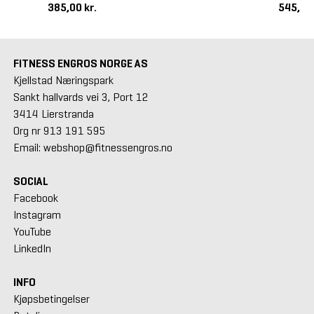
385,00 kr.
545,00
FITNESS ENGROS NORGE AS
Kjellstad Næringspark
Sankt hallvards vei 3, Port 12
3414 Lierstranda
Org nr 913 191 595
Email: webshop@fitnessengros.no
SOCIAL
Facebook
Instagram
YouTube
LinkedIn
INFO
Kjøpsbetingelser