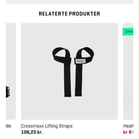
RELATERTE PRODUKTER
SPAR 5
mølle
Crossmaxx Lifting Straps
HealthS
106,25 kr.
kr 8 0