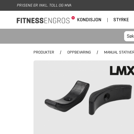
Hopp til hovedinnhold
PRISENE ER INKL. TOLL OG MVA
KONDISJON
|
STYRKE
PRODUKTER
/
OPPBEVARING
/
MANUAL STATIVE