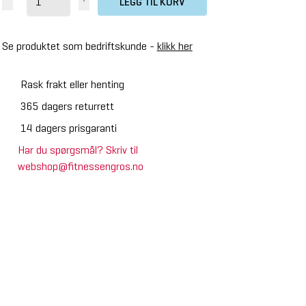
LEGG TIL KURV
Se produktet som bedriftskunde -
klikk her
Rask frakt eller henting
365 dagers returrett
14 dagers prisgaranti
Har du spørgsmål? Skriv til
webshop@fitnessengros.no
ossmaxx XL Pull-Up
ngle Handle