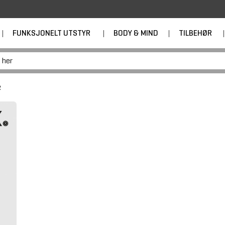
|
FUNKSJONELT UTSTYR
|
BODY & MIND
|
TILBEHØR
|
R