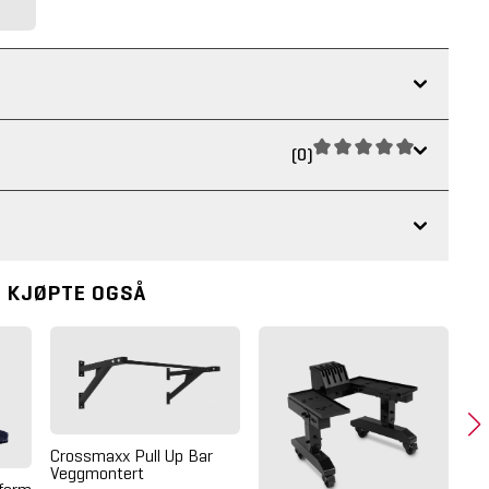
(0)
 KJØPTE OGSÅ
Crossmaxx Pull Up Bar
Cr
Veggmontert
Si