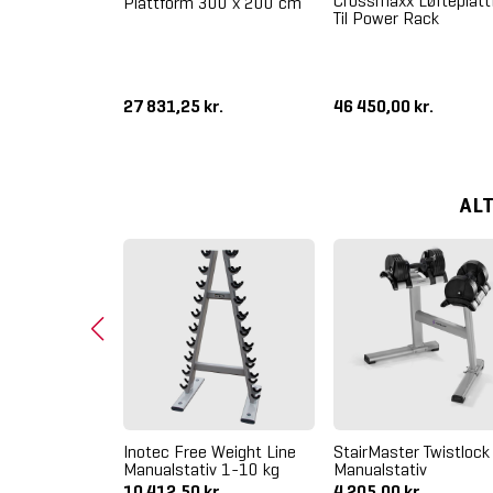
Crossmaxx Løfteplatt
Plattform 300 x 200 cm
Til Power Rack
s Justerbar
ller
.
27 831,25 kr.
46 450,00 kr.
AL
angstativ (5
Inotec Free Weight Line
StairMaster Twistlock
Manualstativ 1-10 kg
Manualstativ
.
10 412,50 kr.
4 205,00 kr.