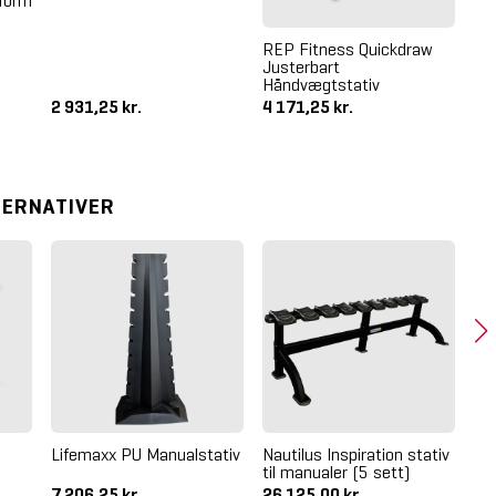
form
REP Fitness Quickdraw
Justerbart
Håndvægtstativ
2 931,25 kr.
4 171,25 kr.
62
TERNATIVER
Lifemaxx PU Manualstativ
Nautilus Inspiration stativ
LM
til manualer (5 sett)
Ra
7 206,25 kr.
26 125,00 kr.
8 