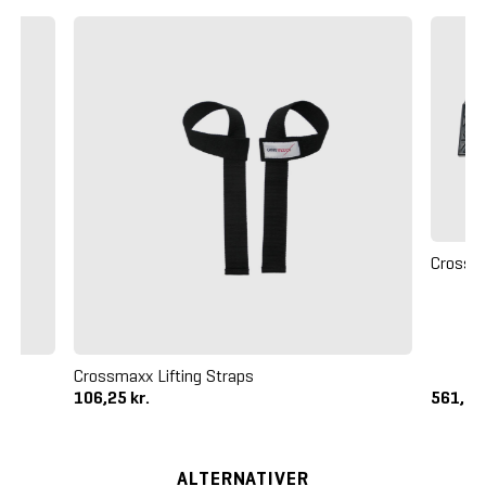
Crossm
Crossmaxx Lifting Straps
106,25 kr.
561,25
ALTERNATIVER