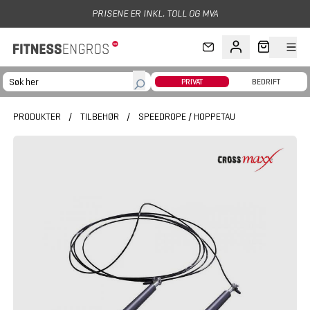
Hopp til hovedinnhold
PRISENE ER INKL. TOLL OG MVA
PRIVAT
BEDRIFT
PRODUKTER
/
TILBEHØR
/
SPEEDROPE / HOPPETAU