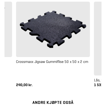
Crossmaxx Jigsaw Gummiflise 50 x 50 x 2 cm
Lås, Sa
240,00 kr.
1 531,2
ANDRE KJØPTE OGSÅ