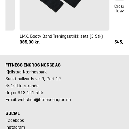
Crossma
Heavy (
LMX. Booty Band Treningsstrikk sett (3 Stk)
385,00 kr.
545,00
FITNESS ENGROS NORGE AS
Kjellstad Næringspark
Sankt hallvards vei 3, Port 12
3414 Lierstranda
Org nr 913 191 595
Email: webshop@fitnessengros.no
SOCIAL
Facebook
Instagram