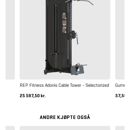
+)
REP Fitness Adonis Cable Tower - Selectorized
Gummif
25 597,50 kr.
57,50 k
ANDRE KJØPTE OGSÅ