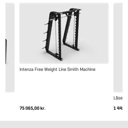
Intenza Free Weight Line Smith Machine
Låsesys
75 065,00 kr.
1 442,5