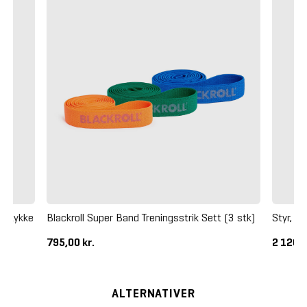
estykke
Blackroll Super Band Treningsstrik Sett (3 stk)
Styr, M
795,00 kr.
2 120,0
ALTERNATIVER