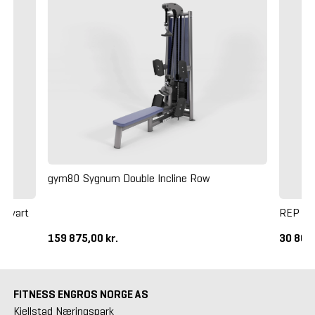
gym80 Sygnum Double Incline Row
 Svart
REP Fit
159 875,00 kr.
30 802,
FITNESS ENGROS NORGE AS
Kjellstad Næringspark