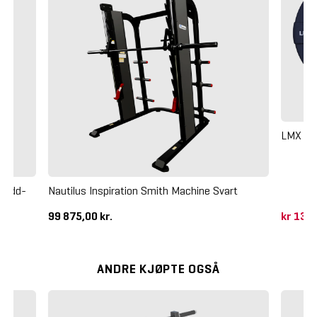
LMX PU
b add-
Nautilus Inspiration Smith Machine Svart
99 875,00 kr.
kr 138
ANDRE KJØPTE OGSÅ