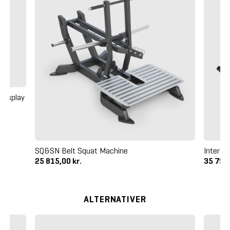
Display
SQ&SN Belt Squat Machine
Inter A
25 815,00 kr.
35 795,
ALTERNATIVER