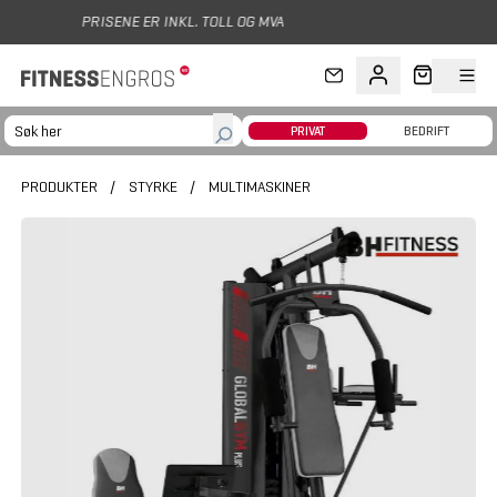
Hopp til hovedinnhold
ER INKL. TOLL OG MVA
PRIVAT
BEDRIFT
PRODUKTER
/
STYRKE
/
MULTIMASKINER