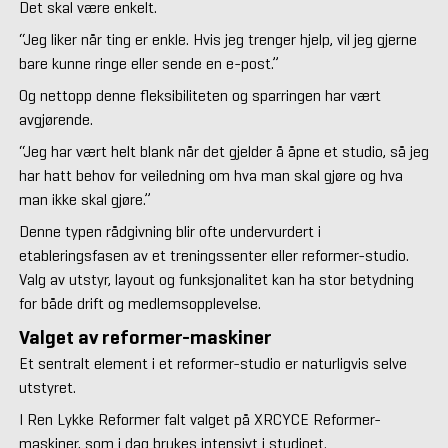
Det skal være enkelt.
“Jeg liker når ting er enkle. Hvis jeg trenger hjelp, vil jeg gjerne
bare kunne ringe eller sende en e-post.”
Og nettopp denne fleksibiliteten og sparringen har vært
avgjørende.
“Jeg har vært helt blank når det gjelder å åpne et studio, så jeg
har hatt behov for veiledning om hva man skal gjøre og hva
man ikke skal gjøre.”
Denne typen rådgivning blir ofte undervurdert i
etableringsfasen av et treningssenter eller reformer-studio.
Valg av utstyr, layout og funksjonalitet kan ha stor betydning
for både drift og medlemsopplevelse.
Valget av reformer-maskiner
Et sentralt element i et reformer-studio er naturligvis selve
utstyret.
I Ren Lykke Reformer falt valget på XRCYCE Reformer-
maskiner, som i dag brukes intensivt i studioet.