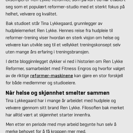
seg som et populært reformer-studio med et sterkt fokus på
helhet, velvære og kvalitet.
Bak studioet står Tina Lykkegaard, grunnlegger av
hudpleiemerket Ren Lykke. Hennes reise fra hudpleie til
reformer-trening viser hvordan en sterk visjon om helse og
velvære kan utvikle seg til et vellykket treningskonsept selv
uten mange års erfaring i treningsbransjen.
I dette blogginnlegget dykker vi ned i historien om Ren Lykke
Reformer, samarbeidet med Fitness Engros og hvorfor valget
av de riktige
reformer-maskinene
kan gjøre en stor forskjell
for både medlemmer og studioeiere.
Når helse og skjønnhet smelter sammen
Tina Lykkegaard har i mange år arbeidet med hudpleie og
velvære gjennom sitt brand Ren Lykke. Filosofien bak merket
har alltid vært at skjønnhet starter innenfra.
Men etter en periode med mye arbeid begynte hun selv å
merke behovet for å få kroppen mer med.