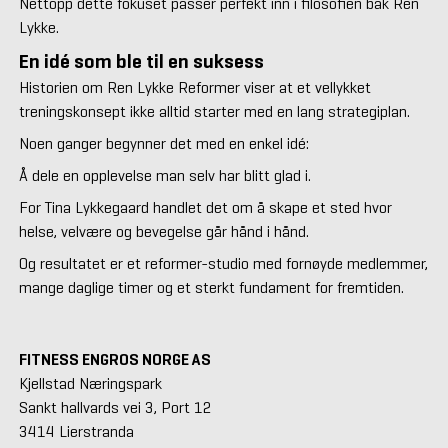
Nettopp dette fokuset passer perfekt inn i filosofien bak Ren
Lykke.
En idé som ble til en suksess
Historien om Ren Lykke Reformer viser at et vellykket
treningskonsept ikke alltid starter med en lang strategiplan.
Noen ganger begynner det med en enkel idé:
Å dele en opplevelse man selv har blitt glad i.
For Tina Lykkegaard handlet det om å skape et sted hvor
helse, velvære og bevegelse går hånd i hånd.
Og resultatet er et reformer-studio med fornøyde medlemmer,
mange daglige timer og et sterkt fundament for fremtiden.
FITNESS ENGROS NORGE AS
Kjellstad Næringspark
Sankt hallvards vei 3, Port 12
3414 Lierstranda