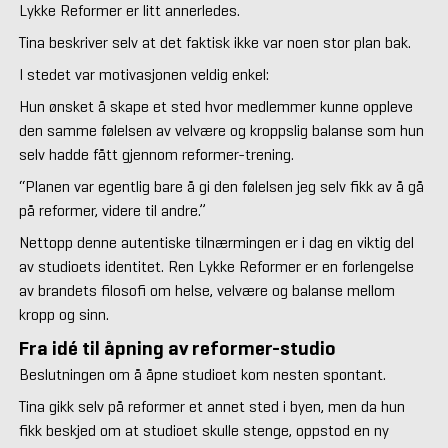
Lykke Reformer er litt annerledes.
Tina beskriver selv at det faktisk ikke var noen stor plan bak.
I stedet var motivasjonen veldig enkel:
Hun ønsket å skape et sted hvor medlemmer kunne oppleve
den samme følelsen av velvære og kroppslig balanse som hun
selv hadde fått gjennom reformer-trening.
“Planen var egentlig bare å gi den følelsen jeg selv fikk av å gå
på reformer, videre til andre.”
Nettopp denne autentiske tilnærmingen er i dag en viktig del
av studioets identitet. Ren Lykke Reformer er en forlengelse
av brandets filosofi om helse, velvære og balanse mellom
kropp og sinn.
Fra idé til åpning av reformer-studio
Beslutningen om å åpne studioet kom nesten spontant.
Tina gikk selv på reformer et annet sted i byen, men da hun
fikk beskjed om at studioet skulle stenge, oppstod en ny