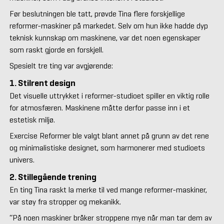
Før beslutningen ble tatt, prøvde Tina flere forskjellige
reformer-maskiner på markedet. Selv om hun ikke hadde dyp
teknisk kunnskap om maskinene, var det noen egenskaper
som raskt gjorde en forskjell.
Spesielt tre ting var avgjørende:
1. Stilrent design
Det visuelle uttrykket i reformer-studioet spiller en viktig rolle
for atmosfæren. Maskinene måtte derfor passe inn i et
estetisk miljø.
Exercise Reformer ble valgt blant annet på grunn av det rene
og minimalistiske designet, som harmonerer med studioets
univers.
2. Stillegående trening
En ting Tina raskt la merke til ved mange reformer-maskiner,
var støy fra stropper og mekanikk.
“På noen maskiner bråker stroppene mye når man tar dem av